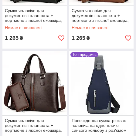
Сумка чоловіче для
Сумка чоловіче для
документів і планшета +
документів і планшета +
портмоне з якісної екошкіра,
портмоне з якісної екошкіра,
чорна
світло-коричнева
Немає в наявності
Немає в наявності
1 265
1 265
₴
₴
Топ продажів
Сумка чоловіче для
Повсякденна сумка-рюкзак
документів і планшета +
чоловіча на одне плече
портмоне з якісної екошкіра,
синього кольору з роз'ємом
темно-коричнева
USB