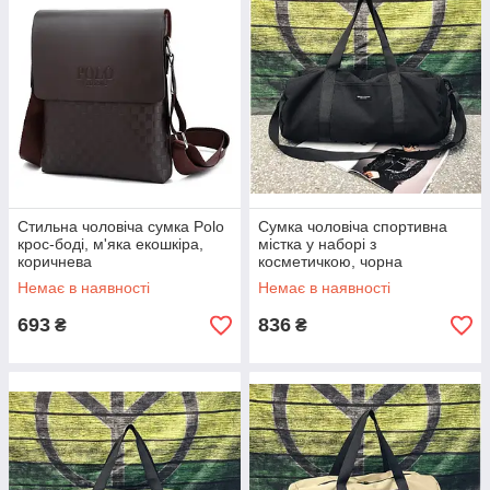
Стильна чоловіча сумка Polo
Сумка чоловіча спортивна
крос-боді, м'яка екошкіра,
містка у наборі з
коричнева
косметичкою, чорна
Немає в наявності
Немає в наявності
693
836
₴
₴