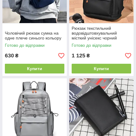
Рюкзак текстильний
Чоловічий рюкзак сумка на
водовідштовхувальний
одне плече синього кольору
місткий унісекс чорний
Готово до відправки
Готово до відправки
630
1 125
₴
₴
Купити
Купити