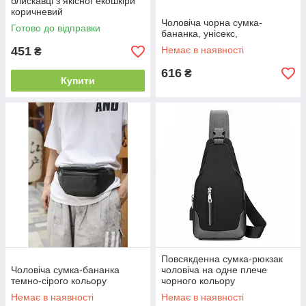
блискавці з якісної екошкіри
коричневий
Чоловіча чорна сумка-
Готово до відправки
бананка, унісекс,
451
Немає в наявності
₴
616
₴
Купити
Повсякденна сумка-рюкзак
Чоловіча сумка-бананка
чоловіча на одне плече
темно-сірого кольору
чорного кольору
Немає в наявності
Немає в наявності