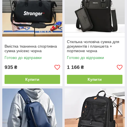
Стильна чоловіча сумка для
Вмістка тканинна спортивна
документів і планшета +
сумка унісекс чорна
портмоне чорна
Готово до відправки
Готово до відправки
935
1 166
₴
₴
Купити
Купити