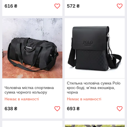
616
572
₴
₴
Стильна чоловіча сумка Polo
Чоловіча містка спортивна
крос-боді, м'яка екошкіра,
сумка чорного кольору
чорна
Немає в наявності
Немає в наявності
638
693
₴
₴