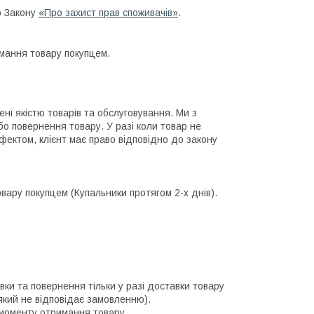
о Закону
«Про захист прав споживачів»
.
мання товару покупцем.
і якістю товарів та обслуговування. Ми з 
бо повернення товару. У разі коли товар не 
ектом, клієнт має право відповідно до закону 
ару покупцем (Купальники протягом 2-х днів).

ки та повернення тільки у разі доставки товару 
кий не відповідає замовленню).

з моменту отримання товару.