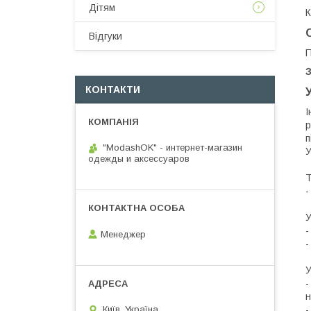
Дітям
К
Відгуки
П
КОНТАКТИ
І
р
п
"ModashOK" - интернет-магазин
У
одежды и аксессуаров
Т
-
У
-
Менеджер
-
У
-
н
-
Київ, Україна