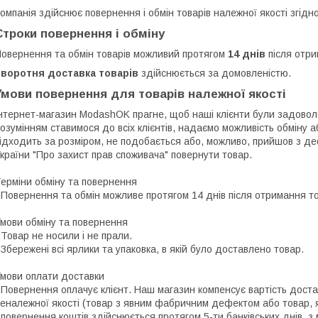
омпанія здійснює повернення і обмін товарів належної якості згідн
Строки повернення і обміну
овернення та обмін товарів можливий протягом
14 днів
після отри
Зворотня доставка товарів
здійснюється за домовленістю.
Умови повернення для товарів належної якості
нтернет-магазин ModashOK прагне, щоб наші клієнти були задоволен
озумінням ставимося до всіх клієнтів, надаємо можливість обміну а
ідходить за розміром, не подобається або, можливо, прийшов з деф
країни "Про захист прав споживача" повернути товар.

ерміни обміну та повернення

 Повернення та обмін можливе протягом 14 днів після отримання тов
мови обміну та повернення

 Товар не носили і не прали.

 Збережені всі ярлики та упаковка, в якій було доставлено товар.

мови оплати доставки

 Повернення оплачує клієнт. Наш магазин компенсує вартість достав
еналежної якості (товар з явним фабричним дефектом або товар, я
 повернення коштів здійснюється протягом 5-ти банківських днів, 