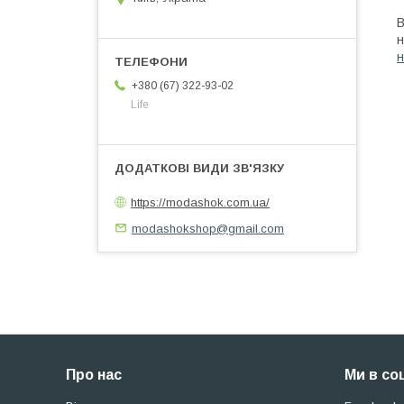
В
н
н
+380 (67) 322-93-02
Life
https://modashok.com.ua/
modashokshop@gmail.com
Про нас
Ми в со