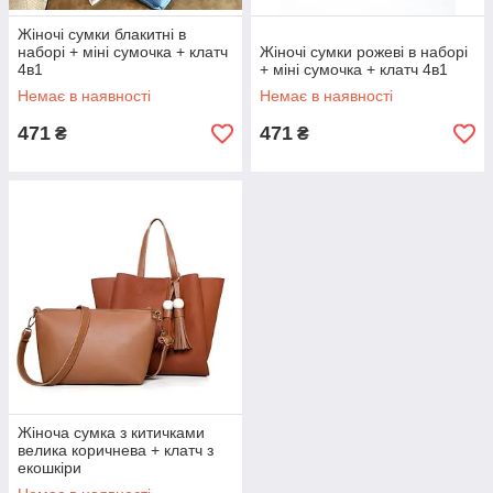
Жіночі сумки блакитні в
наборі + міні сумочка + клатч
Жіночі сумки рожеві в наборі
4в1
+ міні сумочка + клатч 4в1
Немає в наявності
Немає в наявності
471
471
₴
₴
Жіноча сумка з китичками
велика коричнева + клатч з
екошкіри