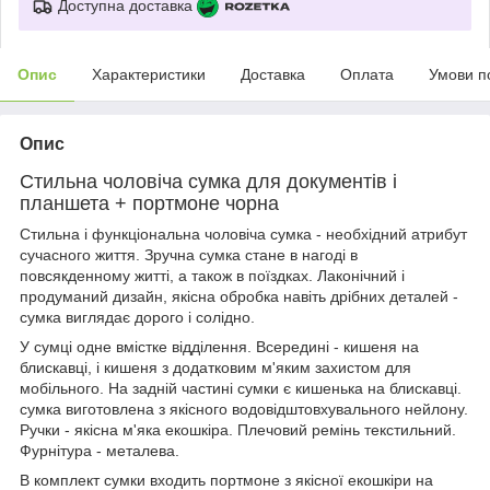
Доступна доставка
Опис
Характеристики
Доставка
Оплата
Умови п
Опис
Стильна чоловіча сумка для документів і
планшета + портмоне чорна
Стильна і функціональна чоловіча сумка - необхідний атрибут
сучасного життя. Зручна сумка стане в нагоді в
повсякденному житті, а також в поїздках. Лаконічний і
продуманий дизайн, якісна обробка навіть дрібних деталей -
сумка виглядає дорого і солідно.
У сумці одне вмістке відділення. Всередині - кишеня на
блискавці, і кишеня з додатковим м'яким захистом для
мобільного. На задній частині сумки є кишенька на блискавці.
сумка виготовлена з якісного водовідштовхувального нейлону.
Ручки - якісна м'яка екошкіра. Плечовий ремінь текстильний.
Фурнітура - металева.
В комплект сумки входить портмоне з якісної екошкіри на