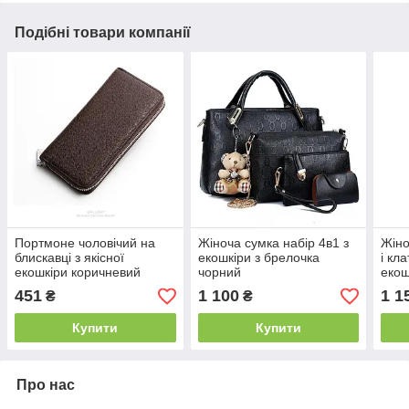
Подібні товари компанії
Портмоне чоловічий на
Жіноча сумка набір 4в1 з
Жіно
блискавці з якісної
екошкіри з брелочка
і кл
екошкіри коричневий
чорний
екош
451
1 100
1 1
₴
₴
Купити
Купити
Про нас