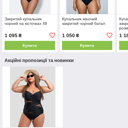
Закритий купальник
Купальник жіночий
Купа
чорний на кісточках 48
закритий чорний батал
закр
розм
1 095
1 050
1 1
₴
₴
Купити
Купити
Акційні пропозиції та новинки