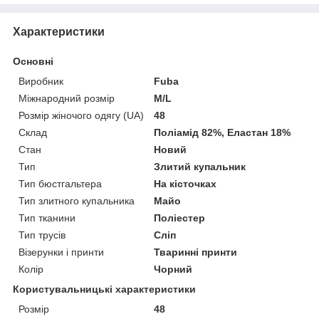
Характеристики
Основні
Виробник
Fuba
Міжнародний розмір
M/L
Розмір жіночого одягу (UA)
48
Склад
Поліамід 82%, Еластан 18%
Стан
Новий
Тип
Злитий купальник
Тип бюстгальтера
На кісточках
Тип злитного купальника
Майо
Тип тканини
Поліестер
Тип трусів
Сліп
Візерунки і принти
Тваринні принти
Колір
Чорний
Користувальницькі характеристики
Розмір
48