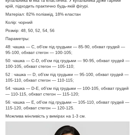
купальника м'яка та еластична. У купальника дуже гарний
крій, підходить практично будь-якій фігурі.
Матеріал: 82% поліамід, 18% еластан
Колір: чорний
Розмір: 48, 50, 52, 54, 56
Параметры:
48: чашка — С, об'єм під грудьми — 85-90, обхват грудей —
95-100, обхват стегон — 100-105;
50: чашка — C-D, об'єм під грудьми — 90-95, обхват грудей —
100-105, обхват стегон — 105-110;
52 : чашка — D, об'єм під грудьми — 95-100, обхват грудей —
105-110, обхват стегон — 110-115;
54: чашка — D-E, об'єм під грудьми — 100-105, обхват грудей
— 110-115, обхват стегон — 115-120;
56: чашка — E, об'єм під грудьми — 105-110, обхват грудей —
115-120, обхват стегон — 120-125.
Можлива мінливість у вимірах на 1-3 см.