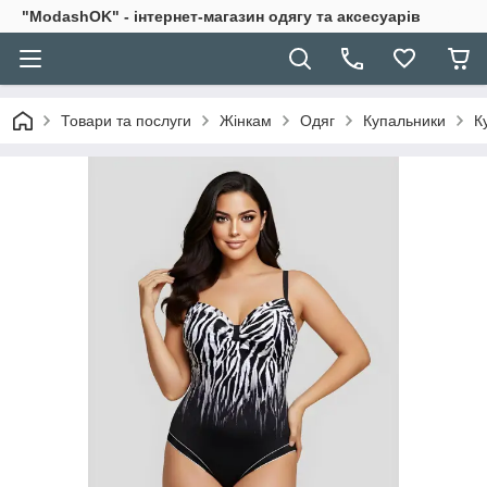
"ModashOK" - інтернет-магазин одягу та аксесуарів
Товари та послуги
Жінкам
Одяг
Купальники
К