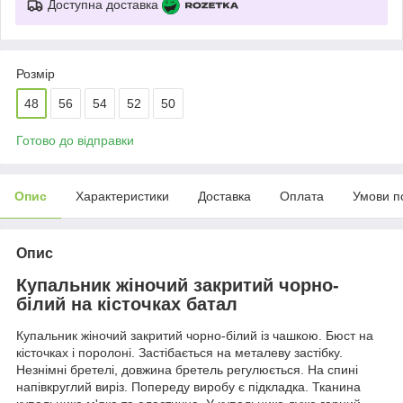
Доступна доставка
Розмір
48
56
54
52
50
Готово до відправки
Опис
Характеристики
Доставка
Оплата
Умови п
Опис
Купальник жіночий закритий чорно-
білий на кісточках батал
Купальник жіночий закритий чорно-білий із чашкою. Бюст на
кісточках і поролоні. Застібається на металеву застібку.
Незнімні бретелі, довжина бретель регулюється. На спині
напівкруглий виріз. Попереду виробу є підкладка. Тканина