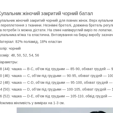
Купальник жіночий закритий чорний батал
упальник жіночий закритий чорний для повних жінок. Верх купальни
 переплетення з тканини. Незнімні бретелі, довжина бретель регу
а потреби їх можна дістати. На спині напівкруглий виріз по лопатки
упальника м'яка та еластична. Внтовування на бирці виробу зазнач
атеріал: 82% поліамід, 18% еластан
олір: чорний
озмір: 48, 50, 52, 54, 56
араметры:
8 (44): чашка — B-С, об'єм під грудьми — 85-90, обхват грудей — 
0 (46): чашка — С, об'єм під грудьми — 90-95, обхват грудей — 10
2 (48): чашка — C-D, об'єм під грудьми — 95-100, обхват грудей —
4 (50): чашка — D, об'єм під грудьми — 100-105, обхват грудей — 
6 (52): чашка — D-E, об'єм під грудьми — 105-110, обвід грудей — 
ожлива мінливість у вимірах на 1-3 см.