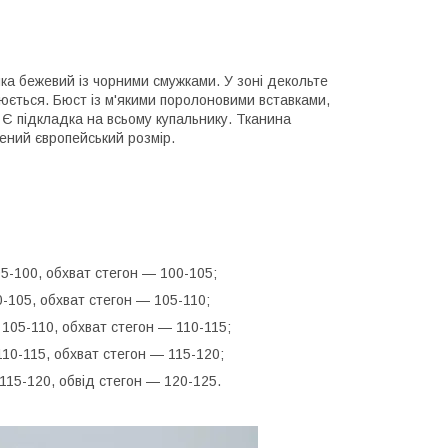
ка бежевий із чорними смужками. У зоні декольте
люється. Бюст із м'якими поролоновими вставками,
. Є підкладка на всьому купальнику. Тканина
ений європейський розмір.
95-100, обхват стегон — 100-105;
0-105, обхват стегон — 105-110;
 105-110, обхват стегон — 110-115;
110-115, обхват стегон — 115-120;
115-120, обвід стегон — 120-125.