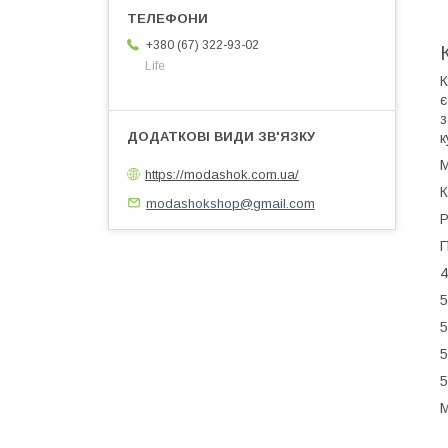
+380 (67) 322-93-02
Life
К
є
з
к
М
https://modashok.com.ua/
К
modashokshop@gmail.com
Р
П
4
5
5
5
5
М