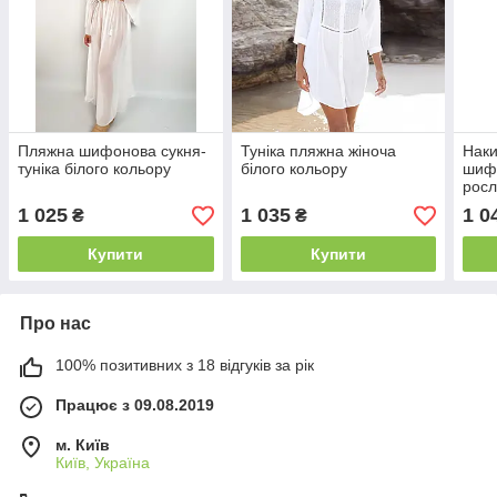
Пляжна шифонова сукня-
Туніка пляжна жіноча
Наки
туніка білого кольору
білого кольору
шифо
росл
1 025
1 035
1 0
₴
₴
Купити
Купити
Про нас
100% позитивних з 18 відгуків за рік
Працює з 09.08.2019
м. Київ
Київ, Україна