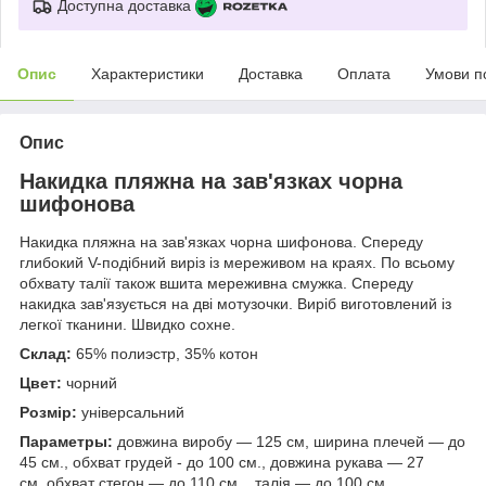
Доступна доставка
Опис
Характеристики
Доставка
Оплата
Умови п
Опис
Накидка пляжна на зав'язках чорна
шифонова
Накидка пляжна на зав'язках чорна шифонова. Спереду
глибокий V-подібний виріз із мереживом на краях. По всьому
обхвату талії також вшита мереживна смужка. Спереду
накидка зав'язується на дві мотузочки. Виріб виготовлений із
легкої тканини. Швидко сохне.
Склад:
65% полиэстр, 35% котон
Цвет:
чорний
Розмір:
універсальний
Параметры:
довжина виробу — 125 см, ширина плечей — до
45 см., обхват грудей - до 100 см., довжина рукава — 27
см, обхват стегон — до 110 см., талія — до 100 см.