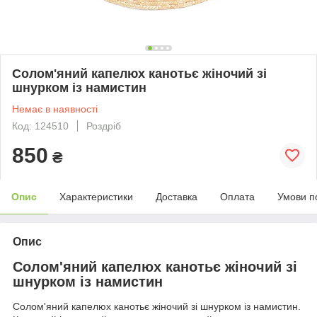
Солом'яний капелюх канотьє жіночий зі
шнурком із намистин
Немає в наявності
Код: 124510
Роздріб
850
₴
Опис
Характеристики
Доставка
Оплата
Умови п
Опис
Солом'яний капелюх канотьє жіночий зі
шнурком із намистин
Солом'яний капелюх канотьє жіночий зі шнурком із намистин.