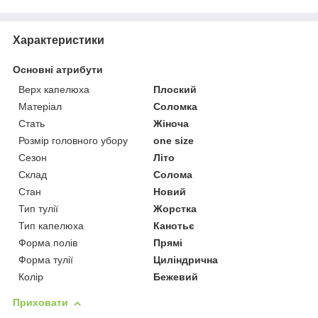
Характеристики
Основні атрибути
Верх капелюха
Плоский
Матеріал
Соломка
Стать
Жіноча
Розмір головного убору
one size
Сезон
Літо
Склад
Солома
Стан
Новий
Тип тулії
Жорстка
Тип капелюха
Канотьє
Форма полів
Прямі
Форма тулії
Циліндрична
Колір
Бежевий
Приховати