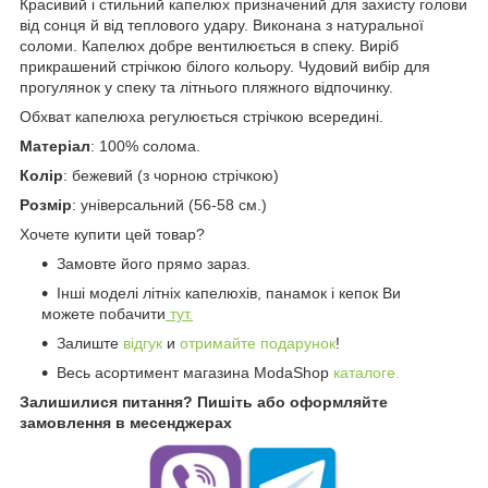
Красивий і стильний капелюх призначений для захисту голови
від сонця й від теплового удару. Виконана з натуральної
соломи. Капелюх добре вентилюється в спеку. Виріб
прикрашений стрічкою білого кольору. Чудовий вибір для
прогулянок у спеку та літнього пляжного відпочинку.
Обхват капелюха регулюється стрічкою всередині.
Матеріал
: 100% солома.
Колір
: бежевий (з чорною стрічкою)
Розмір
: універсальний (56-58 см.)
Хочете купити цей товар?
Замовте його прямо зараз.
Інші моделі літніх капелюхів, панамок і кепок Ви
можете побачити
тут.
Залиште
відгук
и
отримайте подарунок
!
Весь асортимент магазина ModaShop
каталоге.
Залишилися питання? Пишіть або оформляйте
замовлення в месенджерах