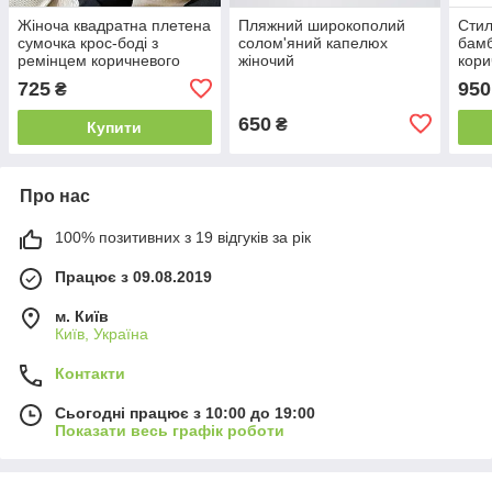
Жіноча квадратна плетена
Пляжний широкополий
Стил
сумочка крос-боді з
солом'яний капелюх
бам
ремінцем коричневого
жіночий
кори
кольору
725
950
₴
650
₴
Купити
Про нас
100% позитивних з 19 відгуків за рік
Працює з 09.08.2019
м. Київ
Київ, Україна
Контакти
Сьогодні працює з 10:00 до 19:00
Показати весь графік роботи