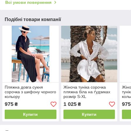
Всі умови повернення
Подібні товари компанії
Пляжна довга сукня
Жіноча туніка сорочка
Жіно
сорочка з шифону чорного
пляжна біла на ґудзиках
туні
кольору
розмір S-XL
коль
975
1 025
975
₴
₴
Купити
Купити