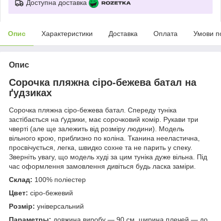
Доступна доставка
Опис
Характеристики
Доставка
Оплата
Умови п
Опис
Сорочка пляжна сіро-бежева батал на
ґудзиках
Сорочка пляжна сіро-бежева батал. Спереду туніка
застібається на ґудзики, має сорочковий комір. Рукави три
чверті (але ще залежить від розміру людини). Модель
вільного крою, приблизно по коліна. Тканина нееластична,
просвічується, легка, швидко сохне та не парить у спеку.
Зверніть увагу, що модель худі за цим туніка дуже вільна. Під
час оформлення замовлення дивіться будь ласка заміри.
Склад:
100% поліестер
Цвет:
сіро-бежевий
Розмір:
універсальний
Параметры:
довжина виробу — 90 см, ширина плечей — до