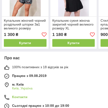
Купальник жіночий чорний
Купальник сукня жіноча
Стил
роздільний шторки 3в1
закритий чорний великого
купа
великого розміру
розміру XL
розм
спин
1 300
1 180
900
₴
₴
Купити
Купити
Про нас
100% позитивних з 18 відгуків за рік
Працює з 09.08.2019
м. Київ
Київ, Україна
Контакти
Сьогодні працює з 10:00 до 19:00