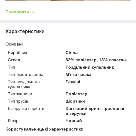
Приховати
Характеристики
Основні
Виробник
China
Склад
82% поліестер, 18% еластан
Тип
Роздільний купальник
Тип бюстгальтера
М'яка чашка
Тип роздільного
Танкіні
купальника
Тип тканини
Поліестер
Тип трусів
Шортики
Візерунки і принти
Квітковий принт і рослинні
візерунки
Колір
Чорний
Користувальницькі характеристики