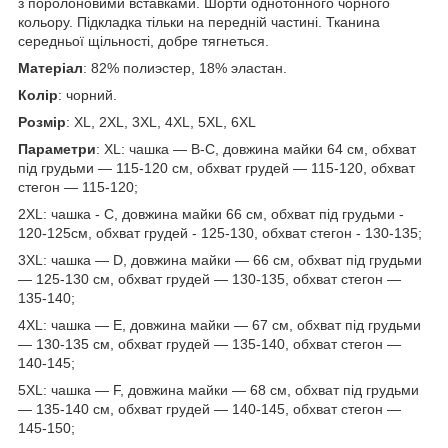
з поролоновими вставками. Шорти однотонного чорного
кольору. Підкладка тільки на передній частині. Тканина
середньої щільності, добре тягнеться.
Матеріал
: 82% полиэстер, 18% эластан.
Колір
: чорний.
Розмір
: XL, 2XL, 3XL, 4XL, 5XL, 6XL
Параметри
: XL: чашка — B-С, довжина майки 64 см, обхват
під грудьми — 115-120 см, обхват грудей — 115-120, обхват
стегон — 115-120;
2XL: чашка - С, довжина майки 66 см, обхват під грудьми -
120-125см, обхват грудей - 125-130, обхват стегон - 130-135;
3XL: чашка — D, довжина майки — 66 см, обхват під грудьми
— 125-130 см, обхват грудей — 130-135, обхват стегон —
135-140;
4XL: чашка — E, довжина майки — 67 см, обхват під грудьми
— 130-135 см, обхват грудей — 135-140, обхват стегон —
140-145;
5XL: чашка — F, довжина майки — 68 см, обхват під грудьми
— 135-140 см, обхват грудей — 140-145, обхват стегон —
145-150;