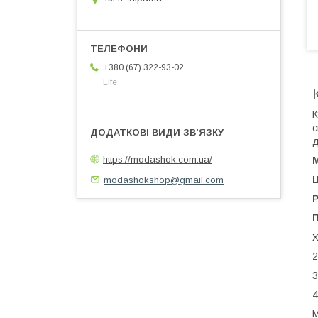
+380 (67) 322-93-02
Life
К
с
д
https://modashok.com.ua/
modashokshop@gmail.com
Р
X
2
3
4
М