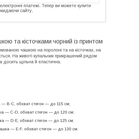
 електронні платежі. Тепер ви можете купити
окидаючи сайту.
шкою та кісточками чорний із принтом
рмованою чашкою на поролоні та на кісточках, на
юється. На животі купальник прикрашений рядом
на досить щільна й еластична.
 — В-С
, обхват стегон — до 115 см;
ка — С-D
, обхват стегон — до 120 см;
ка — D-E, обхват стегон — до 125 см;
ашка — Е-F, обхват стегон — до 130 см.