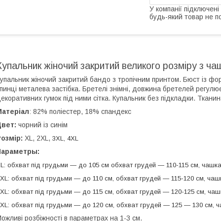
У компанії підключені
будь-який товар не п
Купальник жіночий закритий великого розміру з ча
упальник жіночий закритий бандо з тропічним принтом. Бюст із фо
пинці металева застібка. Бретелі знімні, довжина бретелей регул
екоративних гумок під ними сітка. Купальник без підкладки. Ткани
Матеріал
: 82% поліестер, 18% спандекс
Цвет:
чорний із синім
озмір:
XL, 2XL,
3
XL,
4
XL
Параметры:
L
: обхват під грудьми — до 105 см обхват грудей — 110-115 см,
чашка
XL
: обхват під грудьми — до 110 см, обхват грудей — 115-120 см,
чаш
XL
: обхват під грудьми — до 115 см, обхват грудей — 120-125 см, чаш
XL
: обхват під грудьми — до 120 см, обхват грудей — 125 — 130 см, ч
ожливі розбіжності в параметрах на 1-3 см.