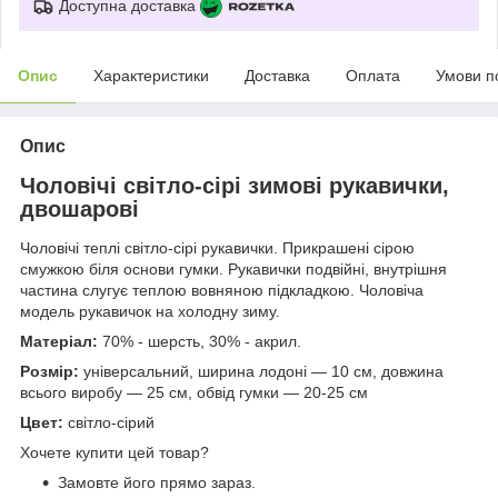
Доступна доставка
Опис
Характеристики
Доставка
Оплата
Умови п
Опис
Чоловічі світло-сірі зимові рукавички,
двошарові
Чоловічі теплі світло-сірі рукавички. Прикрашені сірою
смужкою біля основи гумки. Рукавички подвійні, внутрішня
частина слугує теплою вовняною підкладкою. Чоловіча
модель рукавичок на холодну зиму.
Матеріал:
70% - шерсть, 30% - акрил.
Розмір:
універсальний, ширина лодоні — 10 см, довжина
всього виробу — 25 см, обвід гумки — 20-25 см
Цвет:
світло-сірий
Хочете купити цей товар?
Замовте його прямо зараз.