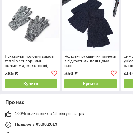
Рукавички чоловічі зимові
Чоловічі рукавички мітенки
Зимо
теплі з сенсорними
з відкритими пальцями
уніс
пальцями, меланжеві,
сині
олен
світло-сірі
385
350
400
₴
₴
Купити
Купити
Про нас
100% позитивних з 18 відгуків за рік
Працює з 09.08.2019