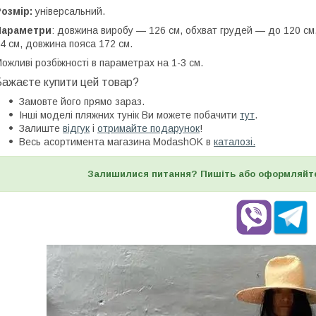
Розмір:
універсальний.
Параметри
: довжина виробу — 126 см, обхват грудей — до 120 см
4 см, довжина пояса 172 см.
ожливі розбіжності в параметрах на 1-3 см.
Бажаєте купити цей товар?
Замовте його прямо зараз.
Інші моделі пляжних тунік Ви можете побачити
тут
.
Залиште
відгук
і
отримайте подарунок
!
Весь асортимента магазина ModashOK в
каталозі.
Залишилися питання? Пишіть або оформляйт