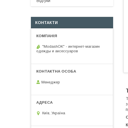
Відгуки
КОНТАКТИ
"ModashOK" - интернет-магазин
одежды и аксессуаров
Менеджер
Т
з
п
Київ, Україна
К