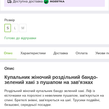
Доступна доставка
Розмір
S
L
M
Готово до відправки
Опис
Характеристики
Доставка
Оплата
Умови п
Опис
Купальник жіночий роздільний бандо-
зелений хакі з пушапом на зав'язках
Роздільний жіночий купальник бандо зелений хакі. Ліф із
кісточками на поролоні з невеликим пушапом, зав'язується на
спині. Бретелі знімні, зав'язуються на шиї. Трусики подвійні,
безшовні, середньої посадки.