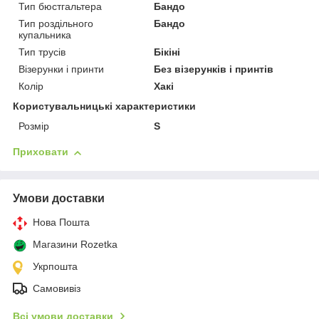
Тип бюстгальтера
Бандо
Тип роздільного
Бандо
купальника
Тип трусів
Бікіні
Візерунки і принти
Без візерунків і принтів
Колір
Хакі
Користувальницькі характеристики
Розмір
S
Приховати
Умови доставки
Нова Пошта
Магазини Rozetka
Укрпошта
Самовивіз
Всі умови доставки