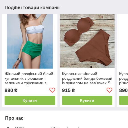
Подібні товари компанії
Жіночий роздільний білий
Купальник жіночий
Купа
купальник з рюшами і
роздільний бандо бежевий
розд
зеленими трусиками з
із пушапом на зав'язках S
різн
високою талією
880
915
890
₴
₴
Купити
Купити
Про нас