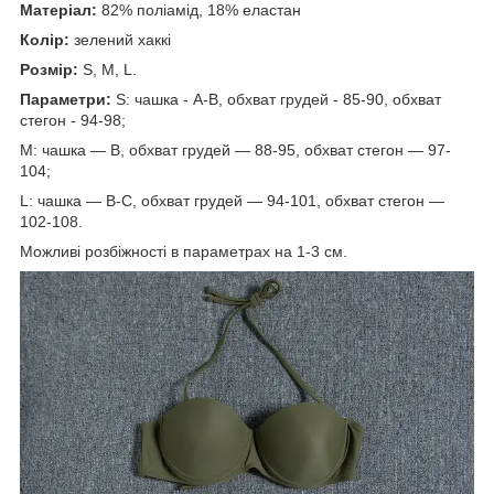
Матеріал:
82% поліамід, 18% еластан
Колір:
зелений хаккі
Розмір:
S, M, L.
Параметри:
S: чашка - А-B, обхват грудей - 85-90, обхват
стегон - 94-98;
М: чашка — В, обхват грудей — 88-95, обхват стегон — 97-
104;
L: чашка — В-С, обхват грудей — 94-101, обхват стегон —
102-108.
Можливі розбіжності в параметрах на 1-3 см.