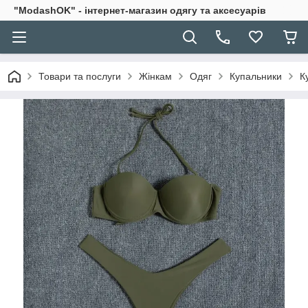
"ModashOK" - інтернет-магазин одягу та аксесуарів
Товари та послуги
Жінкам
Одяг
Купальники
К