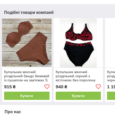
Подібні товари компанії
Купальник жіночий
Купальник жіночий
Купа
роздільний бандо бежевий
роздільний чорний з
розд
із пушапом на зав'язках S
кісточкою без поролону
чорн
вели
915
940
1 1
₴
₴
Купити
Купити
Про нас