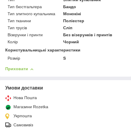
Тип бюстгальтера
Бандо
Тип злитного купальника
Монокіні
Тип тканини
Поліестер
Тип трусів
Сліп
Візерунки і принти
Без візерунків і принтів
Колір
Чорний
Користувальницькі характеристики
Розмір
S
Приховати
Умови доставки
Нова Пошта
Магазини Rozetka
Укрпошта
Самовивіз