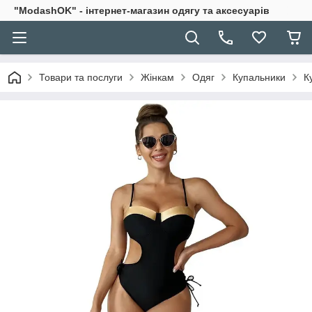
"ModashOK" - інтернет-магазин одягу та аксесуарів
Товари та послуги
Жінкам
Одяг
Купальники
К