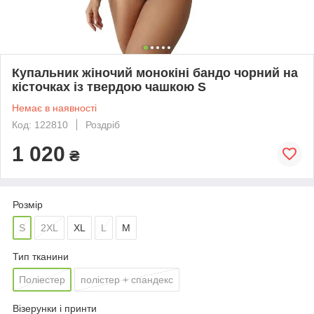
Купальник жіночий монокіні бандо чорний на
кісточках із твердою чашкою S
Немає в наявності
Код: 122810
Роздріб
1 020
₴
Розмір
S
2XL
XL
L
M
Тип тканини
Поліестер
полістер + спандекс
Візерунки і принти