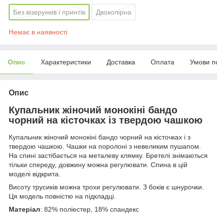
Без візерунків і принтів
Двоколірна
Немає в наявності
Опис
Характеристики
Доставка
Оплата
Умови п
Опис
Купальник жіночий монокіні бандо
чорний на кісточках із твердою чашкою
Купальник жіночий монокіні бандо чорний на кісточках і з
твердою чашкою. Чашки на поролоні з невеликим пушапом.
На спині застібається на металеву клямку. Бретелі знімаються
тільки спереду, довжину можна регулювати. Спина в цій
моделі відкрита.
Висоту трусиків можна трохи регулювати. З боків є шнурочки.
Ця модель повністю на підкладці.
Матеріал
: 82% поліестер, 18% спандекс