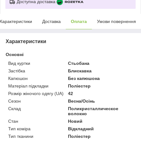
Доступна доставка
Характеристики
Доставка
Оплата
Умови повернення
Характеристики
Основні
Вид куртки
Стьобана
Застібка
Блискавка
Капюшон
Без капюшона
Матеріал підкладки
Поліестер
Розмір жіночого одягу (UA)
42
Сезон
Весна/Осінь
Склад
Поликристаллическое
волокно
Стан
Новий
Тип коміра
Відкладний
Тип тканини
Поліестер