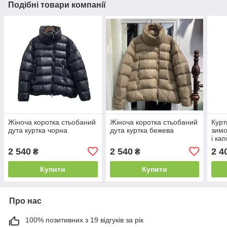
Подібні товари компанії
Жіноча коротка стьобаний
Жіноча коротка стьобаний
Курт
дута куртка чорна
дута куртка бежева
зимо
і ка
2 540
2 540
2 4
₴
₴
Купити
Купити
Про нас
100% позитивних з 19 відгуків за рік