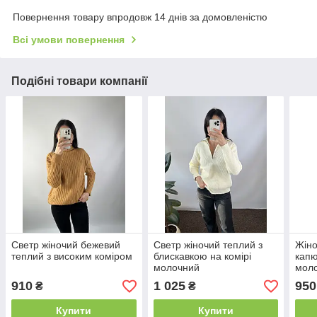
Повернення товару впродовж 14 днів за домовленістю
Всі умови повернення
Подібні товари компанії
Светр жіночий бежевий
Светр жіночий теплий з
Жіно
теплий з високим коміром
блискавкою на комірі
капю
молочний
мол
910
1 025
950
₴
₴
Купити
Купити