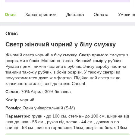
Опис
Характеристики
Доставка
Оплата
Умови п
Опис
Светр жіночий чорний у білу смужку
Жіночий светр чорний в білу смужку. Светр прямого силуету з
розрізами з боків. Машинна в'язка. Високий комір у рубчик.
Рукави прямі, нижня частина в рубчик. Знизу виробу частина
тканини також у рубчик, з боків розрізи. У такому светрі ви
почуватиметеся дуже комфортно. Підійде цей светр як до
класичного стилю, так і до стилю Casual
Склад:
70% Акрил, 30% бавовна.
Колір:
чорний
Розмір:
Один універсальний (S-M)
Параметри:
груди - до 100 см, стегна - до 100 см, ширина від
шва до шва - 55 см., рукав від плеча - 44 см., довжина по
спинці - 53 см., висота горловини-15см, розріз по боках-18см