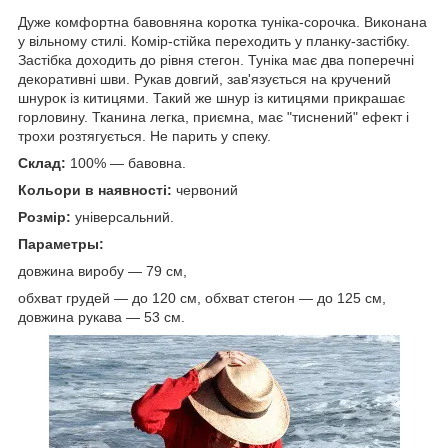
Дуже комфортна бавовняна коротка туніка-сорочка. Виконана
у вільному стилі. Комір-стійка переходить у планку-застібку.
Застібка доходить до рівня стегон. Туніка має два поперечні
декоративні шви. Рукав довгий, зав'язується на кручений
шнурок із китицями. Такий же шнур із китицями прикрашає
горловину. Тканина легка, приємна, має "тиснений" ефект і
трохи розтягується. Не парить у спеку.
Склад:
100% — бавовна.
Кольори в наявності:
червоний
Розмір:
універсальний.
Параметры:
довжина виробу — 79 см,
обхват грудей — до 120 см, обхват стегон — до 125 см,
довжина рукава — 53 см.