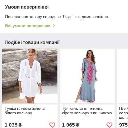
Умови повернення
Повернення товару впродовж 14 днів за домовленістю
Всі умови повернення
Подібні товари компанії
Туніка пляжна жіноча
Туніка-плаття пляжна
Пляж
білого кольору
сірого кольору з вишивкою
соро
коль
1 035
1 065
975
₴
₴