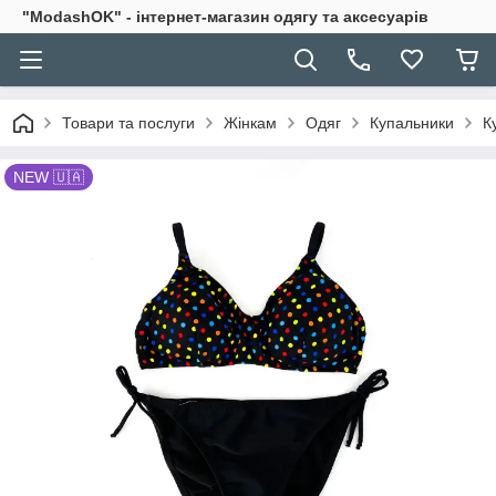
"ModashOK" - інтернет-магазин одягу та аксесуарів
Товари та послуги
Жінкам
Одяг
Купальники
К
NEW 🇺🇦