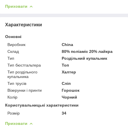
Приховати
Характеристики
Основні
Виробник
China
Склад
80% поліаміс 20% лайкра
Тип
Роздільний купальник
Тип бюстгальтера
Топ
Тип роздільного
Халтер
купальника
Тип трусів
Сліп
Візерунки і принти
Горошок
Колір
Чорний
Користувальницькі характеристики
Розмір
34
Приховати