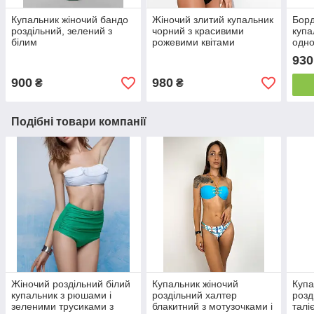
Купальник жіночий бандо
Жіночий злитий купальник
Борд
роздільний, зелений з
чорний з красивими
купа
білим
рожевими квітами
одн
930
900
980
₴
₴
Подібні товари компанії
Жіночий роздільний білий
Купальник жіночий
Купа
купальник з рюшами і
роздільний халтер
розд
зеленими трусиками з
блакитний з мотузочками і
талі