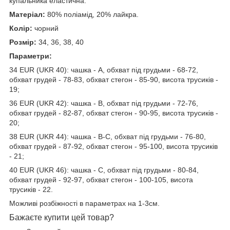
купальника еластична.
Матеріал:
80% поліамід, 20% лайкра.
Колір:
чорний
Розмір:
34, 36, 38, 40
Параметри:
34 EUR (UKR 40): чашка - А, обхват під грудьми - 68-72,
обхват грудей - 78-83, обхват стегон - 85-90, висота трусиків -
19;
36 EUR (UKR 42): чашка - В, обхват під грудьми - 72-76,
обхват грудей - 82-87, обхват стегон - 90-95, висота трусиків -
20;
38 EUR (UKR 44): чашка - В-С, обхват під грудьми - 76-80,
обхват грудей - 87-92, обхват стегон - 95-100, висота трусиків
- 21;
40 EUR (UKR 46): чашка - С, обхват під грудьми - 80-84,
обхват грудей - 92-97, обхват стегон - 100-105, висота
трусиків - 22.
Можливі розбіжності в параметрах на 1-3см.
Бажаєте купити цей товар?