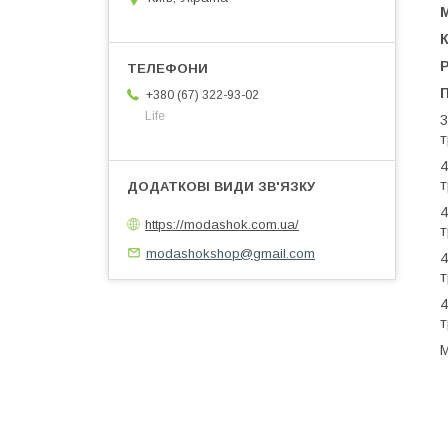
М
К
+380 (67) 322-93-02
Life
3
т
4
т
4
https://modashok.com.ua/
т
modashokshop@gmail.com
4
т
4
т
М