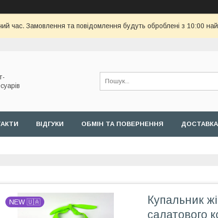
чий час. Замовлення та повідомлення будуть оброблені з 10:00 най
т-
суарів
ТАКТИ
ВІДГУКИ
ОБМІН ТА ПОВЕРНЕННЯ
ДОСТАВКА
Купальник жі
NEW 🇺🇦
салатового к