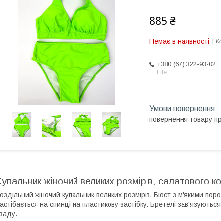
885 ₴
Немає в наявності
К
+380 (67) 322-93-02
Life
повернення товару п
Купальник жіночий великих розмірів, салатового к
оздільний жіночий купальник великих розмірів. Бюст з м'якими пор
астібається на спинці на пластикову застібку. Бретелі зав'язуються
заду.