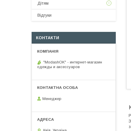
Дітям
Відгуки
КОНТАКТИ
"ModashOK" - интернет-магазин
одежды и аксессуаров
Менеджер
Р
З
з
Київ, Україна