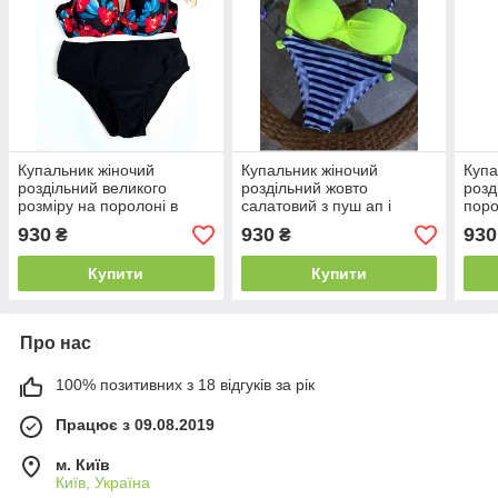
Купальник жіночий
Купальник жіночий
Купа
роздільний великого
роздільний жовто
розд
розміру на поролоні в
салатовий з пуш ап і
поро
квітковий принт
трусами в смужку
930
930
930
₴
₴
Купити
Купити
Про нас
100% позитивних з 18 відгуків за рік
Працює з 09.08.2019
м. Київ
Київ, Україна