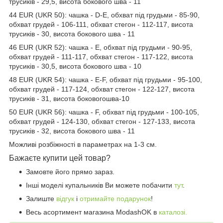
трусиків - 29,5, висота бокового шва - 11
44 EUR (UKR 50): чашка - D-E, обхват під грудьми - 85-90,
обхват грудей - 106-111, обхват стегон - 112-117, висота
трусиків - 30, висота бокового шва - 11
46 EUR (UKR 52): чашка - Е, обхват під грудьми - 90-95,
обхват грудей - 111-117, обхват стегон - 117-122, висота
трусиків - 30,5, висота бокового шва - 10
48 EUR (UKR 54): чашка - Е-F, обхват під грудьми - 95-100,
обхват грудей - 117-124, обхват стегон - 122-127, висота
трусиків - 31, висота боковогошва-10
50 EUR (UKR 56): чашка - F, обхват під грудьми - 100-105,
обхват грудей - 124-130, обхват стегон - 127-133, висота
трусиків - 32, висота бокового шва - 11
Можливі розбіжності в параметрах на 1-3 см.
Бажаєте купити цей товар?
Замовте його прямо зараз.
Інші моделі купальників Ви можете побачити
тут
.
Залиште
відгук
і
отримайте подарунок
!
Весь асортимент магазина ModashOK в
каталозі.