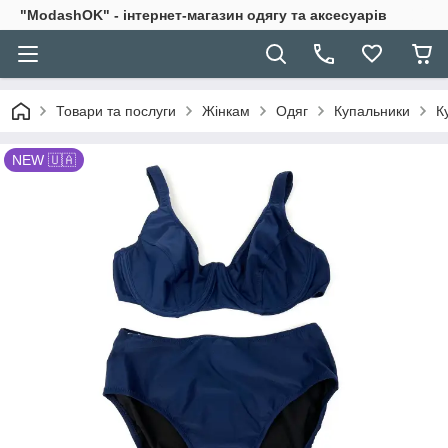
"ModashOK" - інтернет-магазин одягу та аксесуарів
Товари та послуги
Жінкам
Одяг
Купальники
К
NEW 🇺🇦