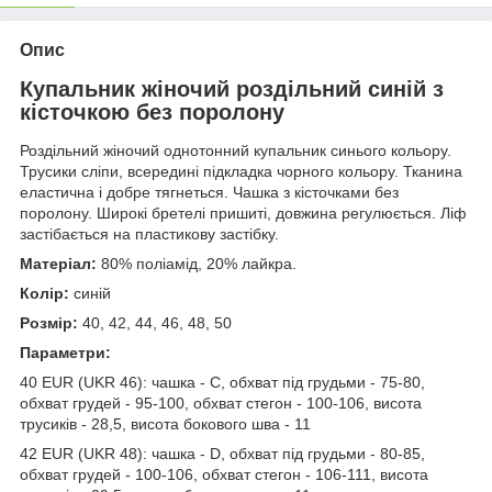
Опис
Купальник жіночий роздільний синій з
кісточкою без поролону
Роздільний жіночий однотонний купальник синього кольору.
Трусики сліпи, всередині підкладка чорного кольору. Тканина
еластична і добре тягнеться. Чашка з кісточками без
поролону. Широкі бретелі пришиті, довжина регулюється. Ліф
застібається на пластикову застібку.
Матеріал:
80% поліамід, 20% лайкра.
Колір:
синій
Розмір:
40, 42, 44, 46, 48, 50
Параметри:
40 EUR (UKR 46): чашка - С, обхват під грудьми - 75-80,
обхват грудей - 95-100, обхват стегон - 100-106, висота
трусиків - 28,5, висота бокового шва - 11
42 EUR (UKR 48): чашка - D, обхват під грудьми - 80-85,
обхват грудей - 100-106, обхват стегон - 106-111, висота