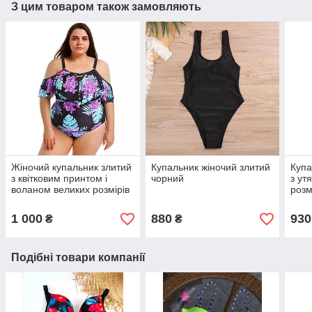
З цим товаром також замовляють
Жіночий купальник злитий
Купальник жіночий злитий
Купа
з квітковим принтом і
чорний
з ут
воланом великих розмірів
розм
1 000
880
930
₴
₴
Подібні товари компанії