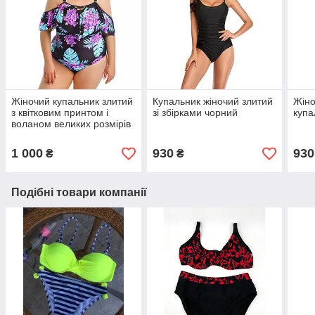
Жіночий купальник злитий
Купальник жіночий злитий
Жіно
з квітковим принтом і
зі збірками чорний
купа
воланом великих розмірів
1 000
930
930
₴
₴
Подібні товари компанії