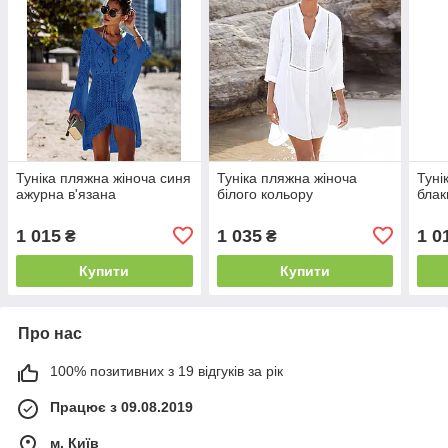
Туніка пляжна жіноча синя
Туніка пляжна жіноча
Туні
ажурна в'язана
білого кольору
блак
1 015
1 035
1 0
₴
₴
Купити
Купити
Про нас
100% позитивних з 19 відгуків за рік
Працює з 09.08.2019
м. Київ