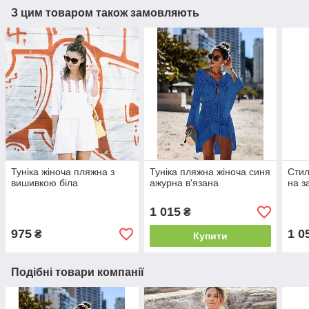
З цим товаром також замовляють
Туніка жіноча пляжна з
Туніка пляжна жіноча синя
Стил
вишивкою біла
ажурна в'язана
на з
1 015
₴
975
1 0
₴
Купити
Подібні товари компанії