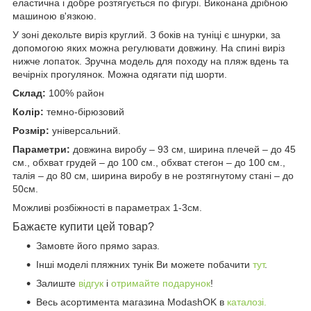
еластична і добре розтягується по фігурі. Виконана дрібною
машиною в'язкою.
У зоні декольте виріз круглий. З боків на туніці є шнурки, за
допомогою яких можна регулювати довжину. На спині виріз
нижче лопаток. Зручна модель для походу на пляж вдень та
вечірніх прогулянок. Можна одягати під шорти.
Склад:
100% район
Колір:
темно-бірюзовий
Розмір:
універсальний.
Параметри:
довжина виробу – 93 см, ширина плечей – до 45
см., обхват грудей – до 100 см., обхват стегон – до 100 см.,
талія – до 80 см, ширина виробу в не розтягнутому стані – до
50см.
Можливі розбіжності в параметрах 1-3см.
Бажаєте купити цей товар?
Замовте його прямо зараз.
Інші моделі пляжних тунік Ви можете побачити
тут
.
Залиште
відгук
і
отримайте подарунок
!
Весь асортимента магазина ModashOK в
каталозі.