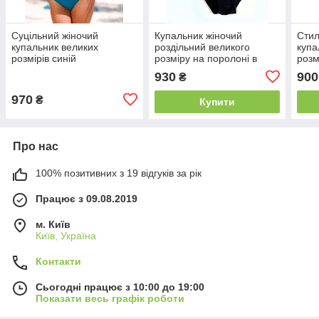
Суцільний жіночий
Купальник жіночий
Стил
купальник великих
роздільний великого
купа
розмірів синій
розміру на поролоні в
розм
квітковий принт
спин
930
900
₴
970
₴
Купити
Про нас
100% позитивних з 19 відгуків за рік
Працює з 09.08.2019
м. Київ
Київ, Україна
Контакти
Сьогодні працює з 10:00 до 19:00
Показати весь графік роботи