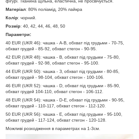
фігурі. Тканина щільна, еластична, не просвічується.
Матеріал
: 80% поліамід, 20% лайкра
Колір
: чорний.
Розмір
: 40, 42, 44, 46, 48, 50
Параметри:
40 EUR (UKR 46): чашка - A-B, обхват під грудьми - 70-75,
обхват грудей - 85-92, обхват стегон - 90-95.
42 EUR (UKR 48): чашка - B, обхват під грудьми - 75-80,
обхват грудей - 92-98, обхват стегон - 95-100.
44 EUR (UKR 50): чашка - З, обхват під грудьми - 80-85,
обхват грудей - 98-104, обхват стегон - 100-106.
46 EUR (UKR 52): чашка - D, обхват під грудьми - 85-90,
обхват грудей 104-110, обхват стегон - 106-112.
48 EUR (UKR 54): чашка - D-E, обхват під грудьми - 90-95,
обхват грудей - 110-117, обхват стегон - 112-120.
50 EUR (UKR 56): чашка - E, обхват під грудьми - 95-100,
обхват грудей - 117-124, обхват стегон - 120-128.
Можливі розходження в параметрах на 1-3см.