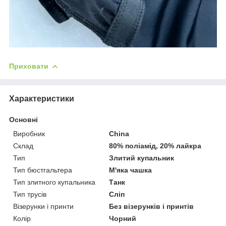
Приховати
Характеристики
Основні
Виробник
China
Склад
80% поліамід, 20% лайкра
Тип
Злитий купальник
Тип бюстгальтера
М'яка чашка
Тип злитного купальника
Танк
Тип трусів
Сліп
Візерунки і принти
Без візерунків і принтів
Колір
Чорний