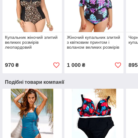
Купальник жіночий злитий
Жіночий купальник злитий
Чорн
великих розмірів
з квітковим принтом і
купа
леопардовий
воланом великих розмірів
970
1 000
895
₴
₴
Подібні товари компанії