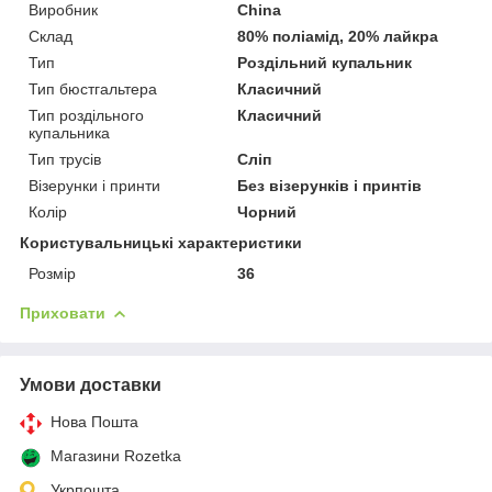
Виробник
China
Склад
80% поліамід, 20% лайкра
Тип
Роздільний купальник
Тип бюстгальтера
Класичний
Тип роздільного
Класичний
купальника
Тип трусів
Сліп
Візерунки і принти
Без візерунків і принтів
Колір
Чорний
Користувальницькі характеристики
Розмір
36
Приховати
Умови доставки
Нова Пошта
Магазини Rozetka
Укрпошта