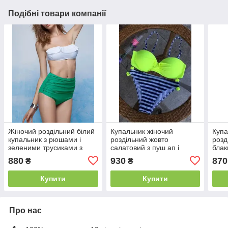
Подібні товари компанії
Жіночий роздільний білий
Купальник жіночий
Купа
купальник з рюшами і
роздільний жовто
розд
зеленими трусиками з
салатовий з пуш ап і
блак
високою талією
трусами в смужку
плав
880
930
870
₴
₴
мал
Купити
Купити
Про нас