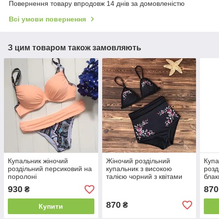
Повернення товару впродовж 14 днів за домовленістю
Всі умови повернення
З цим товаром також замовляють
Купальник жіночий
Жіночий роздільний
Купа
роздільний персиковий на
купальник з високою
розд
поролоні
талією чорний з квітами
блак
плав
930
870
₴
мал
870
₴
Купити