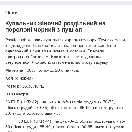
Опис
Купальник жіночий роздільний на
поролоні чорний з пуш ап
Роздільний жіночий купальник чорного кольору. Трусики сліпи,
з підкладкою. Тканина еластична і добре тягнеться. Бюст
однотонний з пуш ап чашками, є кісточки. Спереду
прикрашена бантиком. Бретелі незнімні, довжина
регулюється. Ліф застібається на пластикову засувку.
Матеріал
: 80% поліамід, 20% лайкра.
Колір:
чорний
Розмір:
36,38,40,42
Параметри:
36 EUR (UKR 42) : чашка - A, обхват під грудьми - 70-75,
обхват грудей - 80-85, обхват стегон - 85-90, висота трусиків -
23, висота бокового шва - 5.
38 EUR (UKR 44) : чашка - А-В, обхват под грудью - 75-
80 обхват груди - 85-90, обхват бедер -90-95, высота трусиков