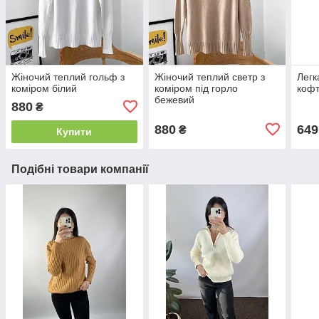
Жіночий теплий гольф з
Жіночий теплий светр з
Легк
коміром білий
коміром під горло
кофт
бежевий
880
₴
880
649
₴
Купити
Подібні товари компанії