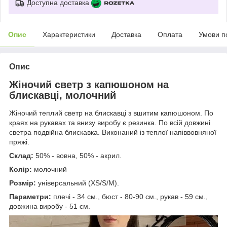
Доступна доставка
Опис
Характеристики
Доставка
Оплата
Умови п
Опис
Жіночий светр з капюшоном на
блискавці, молочний
Жіночий теплий светр на блискавці з вшитим капюшоном. По
краях на рукавах та внизу виробу є резинка. По всій довжині
светра подвійна блискавка. Виконаний із теплої напіввовняної
пряжі.
Склад:
50% - вовна, 50% - акрил.
Колір:
молочний
Розмір:
універсальний (XS/S/М).
Параметри:
плечі - 34 см., бюст - 80-90 см., рукав - 59 см.,
довжина виробу - 51 см.