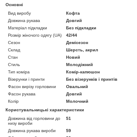
Основні
Вид виробу
Кофта
Довжина рукава
Довгий
Матеріал підкладки
Без підкладки
Розмір жіночого одягу (UA)
42/44
Сезон
Демісезон
Склад
Шерсть, акрил
Стан
Новий
Стиль
Молодіжний
Тип коміра
Комір-капюшон
Візерунки і принти
Без візерунків і принтів
Фасон вирізу горловини
Овальний
Фасон рукава
Довгий
Колір
Молочний
Користувальницькі характеристики
Довжина від горловини до
51
низу вироби
Довжина рукава вироби
59