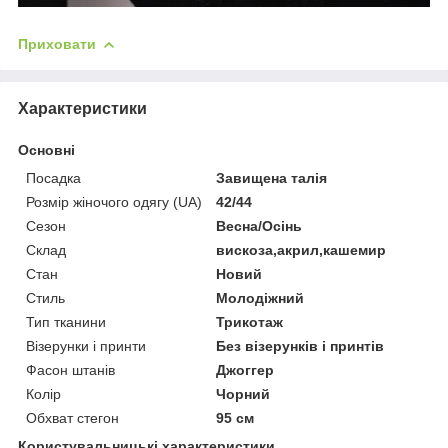
Приховати
Характеристики
Основні
Посадка
Завищена талія
Розмір жіночого одягу (UA)
42/44
Сезон
Весна/Осінь
Склад
вискоза,акрил,кашемир
Стан
Новий
Стиль
Молодіжний
Тип тканини
Трикотаж
Візерунки і принти
Без візерунків і принтів
Фасон штанів
Джоггер
Колір
Чорний
Обхват стегон
95 см
Користувальницькі характеристики