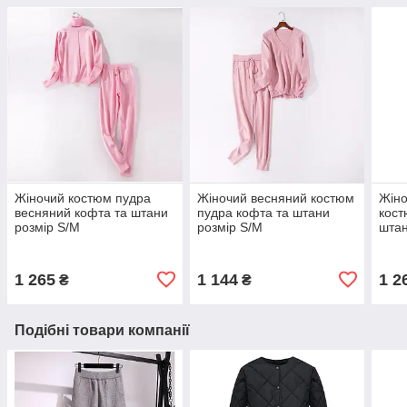
Жіночий костюм пудра
Жіночий весняний костюм
Жіно
весняний кофта та штани
пудра кофта та штани
кост
розмір S/M
розмір S/M
штан
1 265
1 144
1 2
₴
₴
Подібні товари компанії