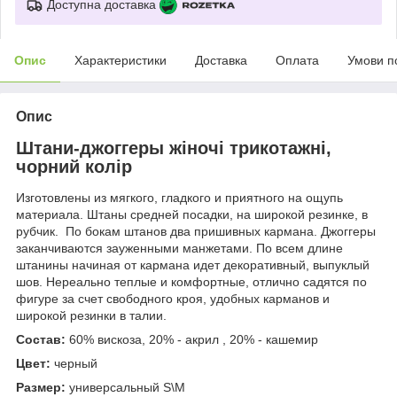
Доступна доставка
Опис
Характеристики
Доставка
Оплата
Умови п
Опис
Штани-джоггеры жіночі трикотажні,
чорний колір
Изготовлены из мягкого, гладкого и приятного на ощупь
материала. Штаны средней посадки, на широкой резинке, в
рубчик. По бокам штанов два пришивных кармана. Джоггеры
заканчиваются зауженными манжетами. По всем длине
штанины начиная от кармана идет декоративный, выпуклый
шов. Нереально теплые и комфортные, отлично садятся по
фигуре за счет свободного кроя, удобных карманов и
широкой резинки в талии.
Состав:
60% вискоза, 20% - акрил , 20% - кашемир
Цвет:
черный
Размер:
универсальный S\M