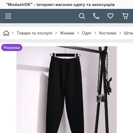
"ModashOK" - інтернет-магазин одягу та аксесуарів
Товари та послуги
Жінкам
Одяг
Костюми
Штан
Новинка