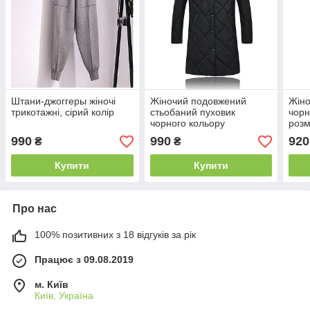
Штани-джоггеры жіночі
Жіночий подовжений
Жіно
трикотажні, сірий колір
стьобаний пуховик
чорн
чорного кольору
розм
990
990
920
₴
₴
Купити
Купити
Про нас
100% позитивних з 18 відгуків за рік
Працює з 09.08.2019
м. Київ
Київ, Україна