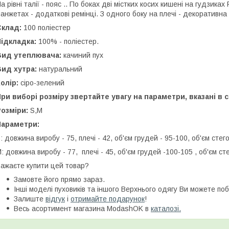
а рівні талії - пояс .. По боках дві містких косих кишені на гудзика
анжетах - додаткові ремінці. З одного боку на плечі - декоративн
Склад:
100 поліестер
Підкладка:
100% - поліестер.
Вид утеплювача:
качиний пух
Вид хутра:
натуральний
олір:
сіро-зелений
ри виборі розміру звертайте увагу на параметри, вказані в 
Розміри:
S,М
Параметри:
: довжина виробу - 75, плечі - 42, об'єм грудей - 95-100, об'єм стег
: довжина виробу - 77, плечі - 45, об'єм грудей -100-105 , об'єм сте
ажаєте купити цей товар?
Замовте його прямо зараз.
Інші моделі пуховиків та іншого Верхнього одягу Ви можете по
Залиште
відгук
і
отримайте подарунок
!
Весь асортимент магазина ModashOK в
каталозі.