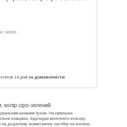
од:
140065
ротягом 14 днів
за домовленістю
, колір сіро-зелений
туральним качиним пухом. На капюшоні -
ільна плащівка, підкладка молочного кольору.
і на додаткову асиметричну застібку на кнопках.