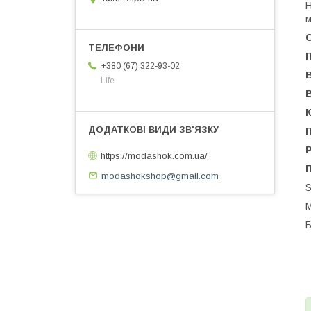
Н
м
+380 (67) 322-93-02
Life
К
П
https://modashok.com.ua/
modashokshop@gmail.com
S
М
Б