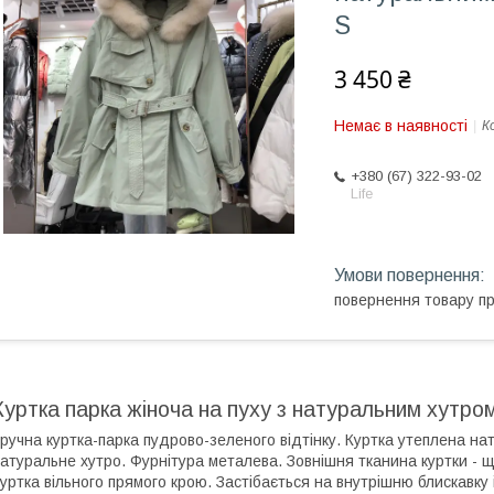
S
3 450 ₴
Немає в наявності
К
+380 (67) 322-93-02
Life
повернення товару п
Куртка парка жіноча на пуху з натуральним хутром
ручна куртка-парка пудрово-зеленого відтінку. Куртка утеплена на
атуральне хутро. Фурнітура металева. Зовнішня тканина куртки - щ
уртка вільного прямого крою. Застібається на внутрішню блискавку 