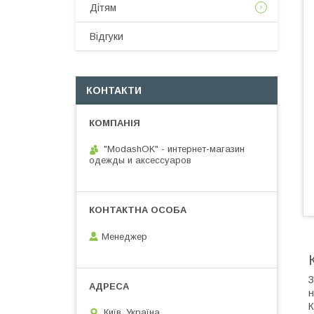
Дітям
Відгуки
КОНТАКТИ
"ModashOK" - интернет-магазин
одежды и аксессуаров
Менеджер
З
н
К
Київ, Україна