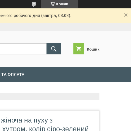
Кошик
ижчого робочого дня (завтра, 08.08).
Кошик
 ТА ОПЛАТА
 жіноча на пуху з
хутром, колір сіро-зелений