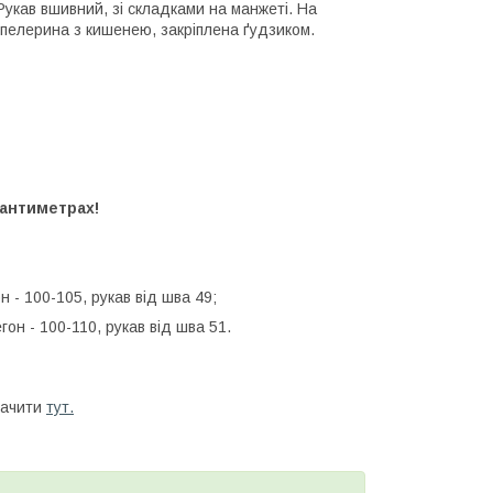
х Рукав вшивний, зі складками на манжеті. На
а пелерина з кишенею, закріплена ґудзиком.
сантиметрах!
он - 100-105, рукав від шва 49;
гон - 100-110, рукав від шва 51.
бачити
тут.