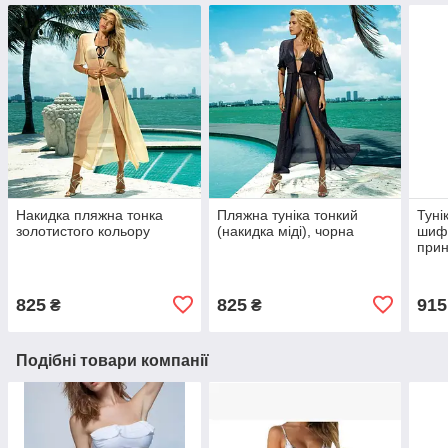
Накидка пляжна тонка
Пляжна туніка тонкий
Туні
золотистого кольору
(накидка міді), чорна
шиф
при
825
825
915
₴
₴
Подібні товари компанії