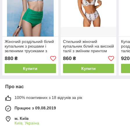
Жіночий роздільний білий
Стильний жіночий
Купа
купальник з рюшами і
купальник білий на високій
розд
зеленими трусиками з
талії з зміїним принтом
талі
високою талією
зел
880
860
920
₴
₴
Купити
Купити
Про нас
100% позитивних з 18 відгуків за рік
Працює з 09.08.2019
м. Київ
Київ, Україна