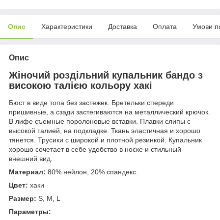
Опис
Характеристики
Доставка
Оплата
Умови п
Опис
Жіночий роздільний купальник бандо з
високою талією кольору хакі
Бюст в виде топа без застежек. Бретельки спереди
пришивные, а сзади застегиваются на металлический крючок.
В лифе съемные поролоновые вставки. Плавки слипы с
высокой талией, на подкладке. Ткань эластичная и хорошо
тянется. Трусики с широкой и плотной резинкой. Купальник
хорошо сочетает в себе удобство в носке и стильный
внешний вид.
Материал:
80% нейлон, 20% спандекс.
Цвет:
хаки
Размер:
S, M, L
Параметры: