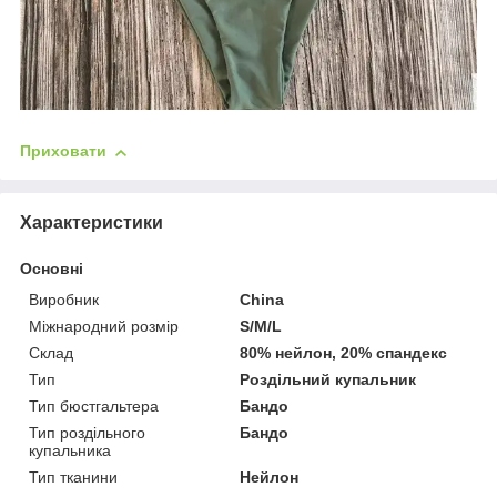
Приховати
Характеристики
Основні
Виробник
China
Міжнародний розмір
S/M/L
Склад
80% нейлон, 20% спандекс
Тип
Роздільний купальник
Тип бюстгальтера
Бандо
Тип роздільного
Бандо
купальника
Тип тканини
Нейлон