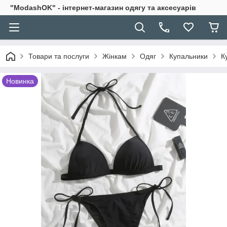
"ModashOK" - інтернет-магазин одягу та аксесуарів
Товари та послуги
Жінкам
Одяг
Купальники
К
Новинка