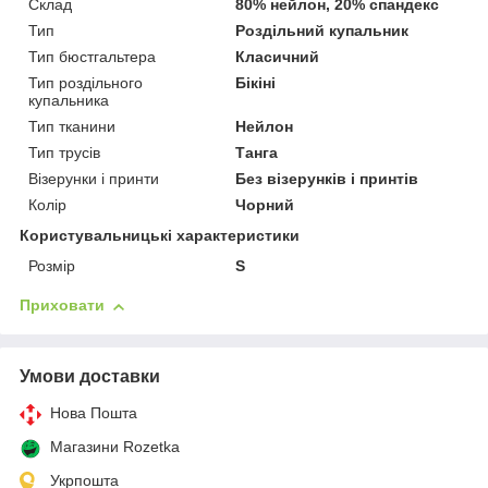
Склад
80% нейлон, 20% спандекс
Тип
Роздільний купальник
Тип бюстгальтера
Класичний
Тип роздільного
Бікіні
купальника
Тип тканини
Нейлон
Тип трусів
Танга
Візерунки і принти
Без візерунків і принтів
Колір
Чорний
Користувальницькі характеристики
Розмір
S
Приховати
Умови доставки
Нова Пошта
Магазини Rozetka
Укрпошта