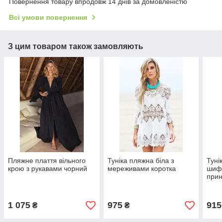
Повернення товару впродовж 14 днів за домовленістю
Всі умови повернення
З цим товаром також замовляють
Пляжне плаття вільного
Туніка пляжна біла з
Туні
крою з рукавами чорний
мереживами коротка
шиф
при
1 075
975
915
₴
₴