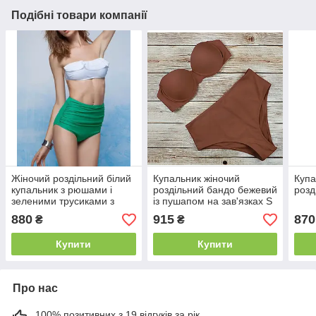
Подібні товари компанії
Жіночий роздільний білий
Купальник жіночий
Купа
купальник з рюшами і
роздільний бандо бежевий
розд
зеленими трусиками з
із пушапом на зав'язках S
високою талією
880
915
870
₴
₴
Купити
Купити
Про нас
100% позитивних з 19 відгуків за рік