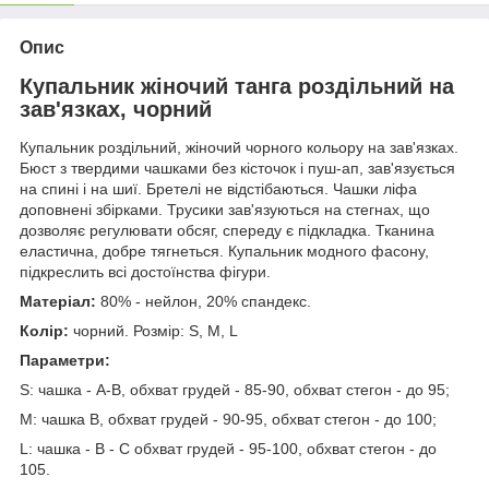
Опис
Купальник жіночий танга роздільний на
зав'язках, чорний
Купальник роздільний, жіночий чорного кольору на зав'язках.
Бюст з твердими чашками без кісточок і пуш-ап, зав'язується
на спині і на шиї. Бретелі не відстібаються. Чашки ліфа
доповнені збірками. Трусики зав'язуються на стегнах, що
дозволяє регулювати обсяг, спереду є підкладка. Тканина
еластична, добре тягнеться. Купальник модного фасону,
підкреслить всі достоїнства фігури.
Матеріал:
80% - нейлон, 20% спандекс.
Колір:
чорний. Розмір: S, M, L
Параметри:
S: чашка - А-В, обхват грудей - 85-90, обхват стегон - до 95;
М: чашка В, обхват грудей - 90-95, обхват стегон - до 100;
L: чашка - В - С обхват грудей - 95-100, обхват стегон - до
105.