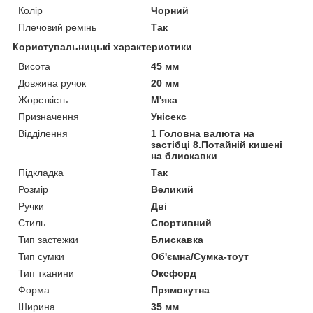
Колір
Чорний
Плечовий ремінь
Так
Користувальницькі характеристики
Висота
45 мм
Довжина ручок
20 мм
Жорсткість
М'яка
Призначення
Унісекс
Відділення
1 Головна валюта на
застібці 8.Потайній кишені
на блискавки
Підкладка
Так
Розмір
Великий
Ручки
Дві
Стиль
Спортивний
Тип застежки
Блискавка
Тип сумки
Об'ємна/Сумка-тоут
Тип тканини
Оксфорд
Форма
Прямокутна
Ширина
35 мм