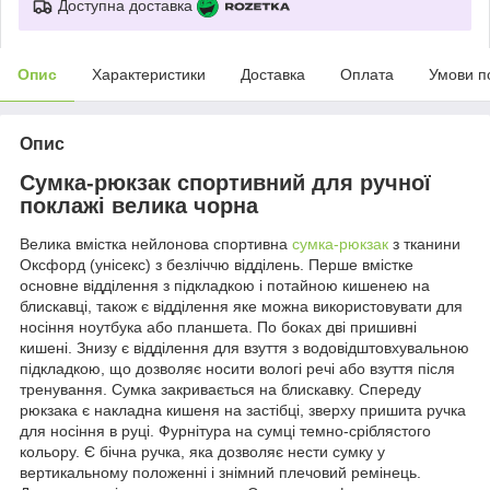
Доступна доставка
Опис
Характеристики
Доставка
Оплата
Умови п
Опис
Сумка-рюкзак спортивний для ручної
поклажі велика чорна
Велика вмістка нейлонова спортивна
сумка-рюкзак
з тканини
Оксфорд (унісекс) з безліччю відділень. Перше вмістке
основне відділення з підкладкою і потайною кишенею на
блискавці, також є відділення яке можна використовувати для
носіння ноутбука або планшета. По боках дві пришивні
кишені. Знизу є відділення для взуття з водовідштовхувальною
підкладкою, що дозволяє носити вологі речі або взуття після
тренування. Сумка закривається на блискавку. Спереду
рюкзака є накладна кишеня на застібці, зверху пришита ручка
для носіння в руці. Фурнітура на сумці темно-сріблястого
кольору. Є бічна ручка, яка дозволяє нести сумку у
вертикальному положенні і знімний плечовий ремінець.