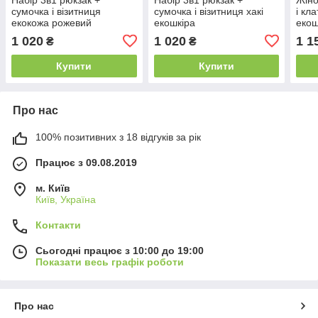
сумочка і візитниця
сумочка і візитниця хакі
і кл
екокожа рожевий
екошкіра
екош
1 020
1 020
1 1
₴
₴
Купити
Купити
Про нас
100% позитивних з 18 відгуків за рік
Працює з 09.08.2019
м. Київ
Київ, Україна
Контакти
Сьогодні працює з 10:00 до 19:00
Показати весь графік роботи
Про нас