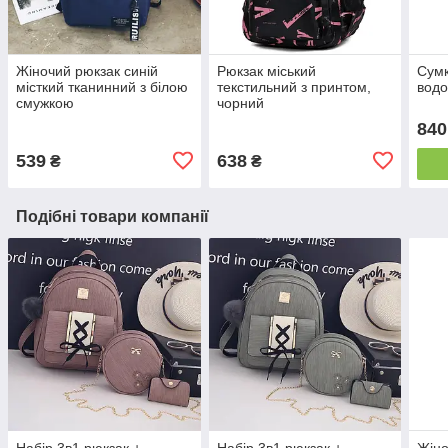
Жіночий рюкзак синій
Рюкзак міський
Сумк
місткий тканинний з білою
текстильний з принтом,
водо
смужкою
чорний
840
539
638
₴
₴
Подібні товари компанії
Набір 3в1 рюкзак +
Набір 3в1 рюкзак +
Жіно