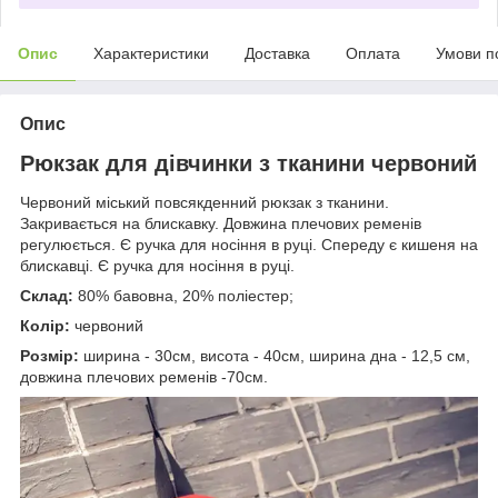
Опис
Характеристики
Доставка
Оплата
Умови п
Опис
Рюкзак для дівчинки з тканини червоний
Червоний міський повсякденний рюкзак з тканини.
Закривається на блискавку. Довжина плечових ременів
регулюється. Є ручка для носіння в руці. Спереду є кишеня на
блискавці. Є ручка для носіння в руці.
Склад:
80% бавовна, 20% поліестер;
Колір:
червоний
Розмір:
ширина - 30см, висота - 40см, ширина дна - 12,5 см,
довжина плечових ременів -70см.