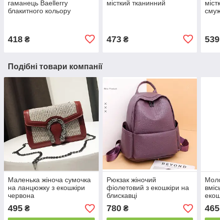
гаманець Baellerry
місткий тканинний
міст
блакитного кольору
сму
418
473
539
₴
₴
Подібні товари компанії
Маленька жіноча сумочка
Рюкзак жіночий
Моло
на ланцюжку з екошкіри
фіолетовий з екошкіри на
вміс
червона
блискавці
екош
495
780
465
₴
₴