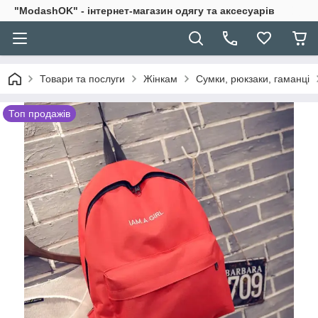
"ModashOK" - інтернет-магазин одягу та аксесуарів
Товари та послуги
Жінкам
Сумки, рюкзаки, гаманці
Топ продажів