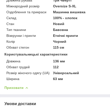
Довжина рукава
Три чверті
Міжнародний розмір
Oversize S-XL
Оздоблення та прикраси
Машинна вишивка
Склад
100% - хлопок
Стан
Новий
Тип тканини
Бавовна
Візерунки і принти
Етнічні принти
Колір
Чорний
Обхват стегон
115 см
Користувальницькі характеристики
Довжина
136 мм
Обхват грудей
112
Розмір жіночого одягу (UA)
Універсальний
Ширина
63 мм
Приховати
Умови доставки