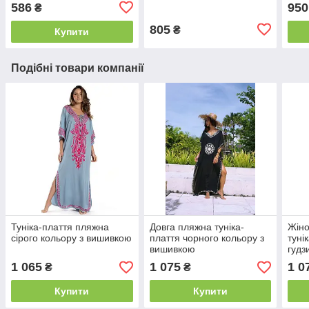
586
950
₴
805
₴
Купити
Подібні товари компанії
Туніка-плаття пляжна
Довга пляжна туніка-
Жіно
сірого кольору з вишивкою
плаття чорного кольору з
туні
вишивкою
гудз
1 065
1 075
1 0
₴
₴
Купити
Купити