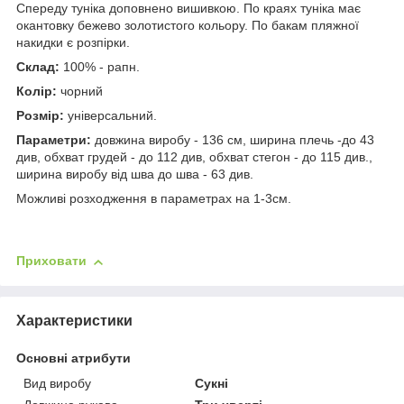
Спереду туніка доповнено вишивкою. По краях туніка має
окантовку бежево золотистого кольору. По бакам пляжної
накидки є розпірки.
Склад:
100% - рапн.
Колір:
чорний
Розмір:
універсальний.
Параметри:
довжина виробу - 136 см, ширина плечь -до 43
див, обхват грудей - до 112 див, обхват стегон - до 115 див.,
ширина виробу від шва до шва - 63 див.
Можливі розходження в параметрах на 1-3см.
Приховати
Характеристики
Основні атрибути
Вид виробу
Сукні