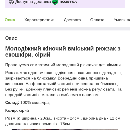
Доступна доставка
Опис
Характеристики
Доставка
Оплата
Умови п
Опис
Молодіжний жіночий вміський рюкзак з
екошкіри, сірий
Пропонуємо симпатичний молодіжний рюкзачок для дівчини.
Рюкзак має одне вмістке відділення з тканинною підкладкою,
закривається на блискавку. Всередині одна пришивна
кишенька. На фронтальній частині є кишенька на блискавці.
Без ручки. Довжину плечових ременів можна регулювати. На
передній частині є металева емблема з написом.
Склад:
100% екошкіра;
Колір
: сірий
Розмір:
ширина - 20см., висота - 24см., ширина дна - 12 см,
довжина плечових ременів - 75см.