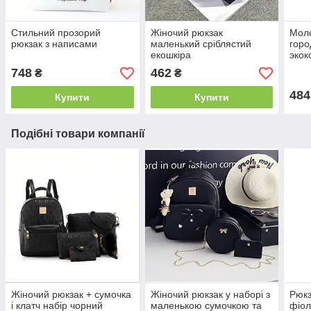
Стильний прозорий
Жіночий рюкзак
Мол
рюкзак з написами
маленький сріблястий
горо
екошкіра
экок
748
462
₴
₴
484
Купити
Купити
Подібні товари компанії
Жіночий рюкзак + сумочка
Жіночий рюкзак у наборі з
Рюкз
і клатч набір чорний
маленькою сумочкою та
фіол