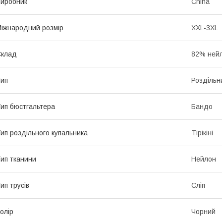
иробник
China
іжнародний розмір
XXL-3XL
Склад
82% нейл
ип
Роздільн
ип бюстгальтера
Бандо
ип роздільного купальника
Тірікіні
ип тканини
Нейлон
ип трусів
Сліп
олір
Чорний