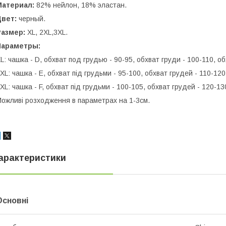
Материал:
82% нейлон, 18% эластан.
Цвет:
черный.
Размер:
XL, 2XL,3XL.
Параметры:
L: чашка - D, обхват под грудью - 90-95, обхват груди - 100-110, о
ХL: чашка - E, обхват під грудьми - 95-100, обхват грудей - 110-120,
ХL: чашка - F, обхват під грудьми - 100-105, обхват грудей - 120-130
ожливі розходження в параметрах на 1-3см.
арактеристики
Основні