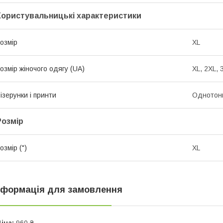
Користувальницькі характеристики
озмір
XL
озмір жіночого одягу (UA)
XL, 2XL, 
ізерунки і принти
Однотон
Розмір
озмір (")
XL
нформація для замовлення