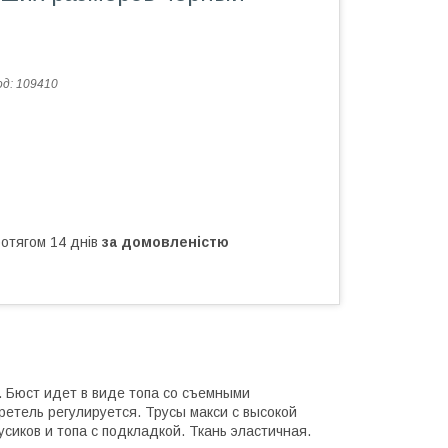
од:
109410
ротягом 14 днів
за домовленістю
 Бюст идет в виде топа со съемными
ретель регулируется. Трусы макси с высокой
сиков и топа с подкладкой. Ткань эластичная.