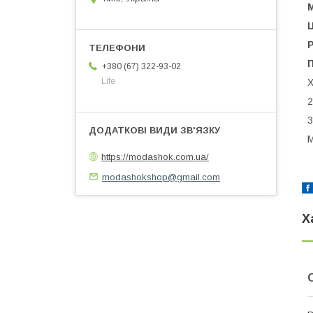
+380 (67) 322-93-02
Life
Х
2
3
М
https://modashok.com.ua/
modashokshop@gmail.com
Х