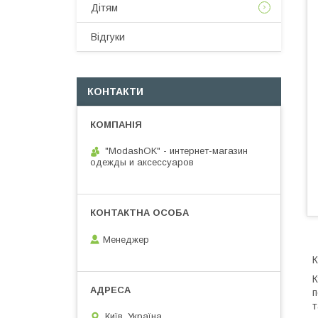
Дітям
Відгуки
КОНТАКТИ
"ModashOK" - интернет-магазин
одежды и аксессуаров
Менеджер
К
К
п
т
Київ, Україна