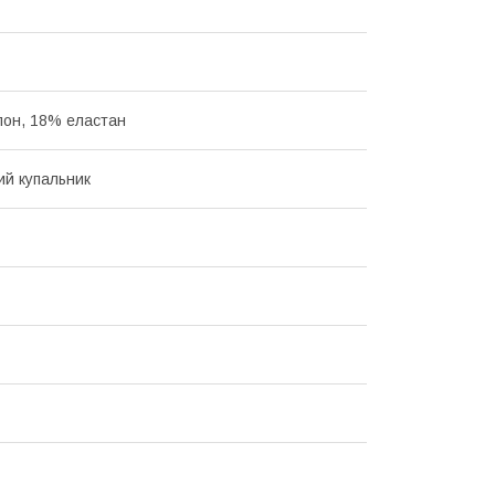
он, 18% еластан
ий купальник