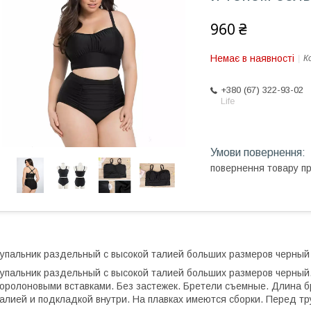
960 ₴
Немає в наявності
К
+380 (67) 322-93-02
Life
повернення товару п
упальник раздельный с высокой талией больших размеров черный
упальник раздельный с высокой талией больших размеров черный.
оролоновыми вставками. Без застежек. Бретели съемные. Длина б
алией и подкладкой внутри. На плавках имеются сборки. Перед тру