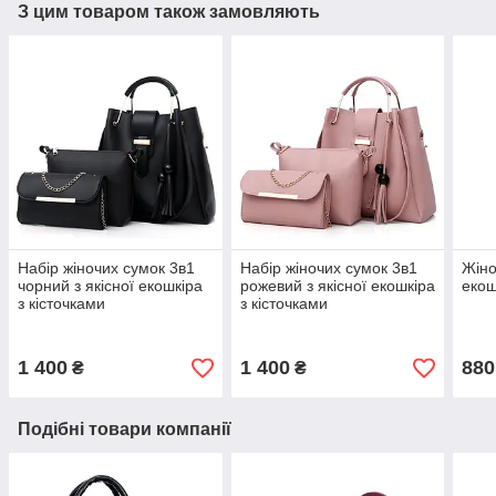
З цим товаром також замовляють
Набір жіночих сумок 3в1
Набір жіночих сумок 3в1
Жіно
чорний з якісної екошкіра
рожевий з якісної екошкіра
екош
з кісточками
з кісточками
1 400
1 400
880
₴
₴
Подібні товари компанії