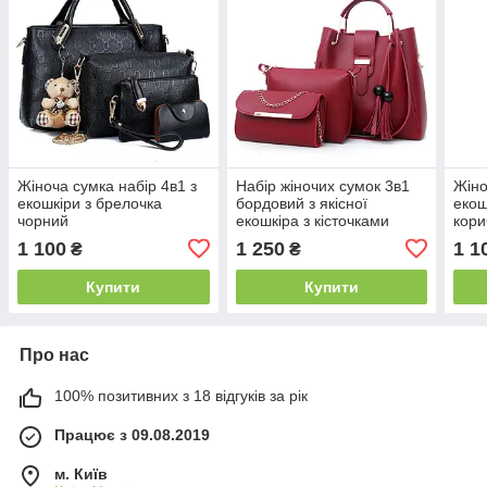
Жіноча сумка набір 4в1 з
Набір жіночих сумок 3в1
Жіно
екошкіри з брелочка
бордовий з якісної
екош
чорний
екошкіра з кісточками
кори
1 100
1 250
1 1
₴
₴
Купити
Купити
Про нас
100% позитивних з 18 відгуків за рік
Працює з 09.08.2019
м. Київ