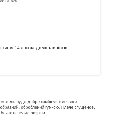
од:
141020
ротягом 14 днів
за домовленістю
а модель буде добре комбінуватися як з
U-образний, оброблений гумкою. Плече спущеное.
боках невеликі розрізи.