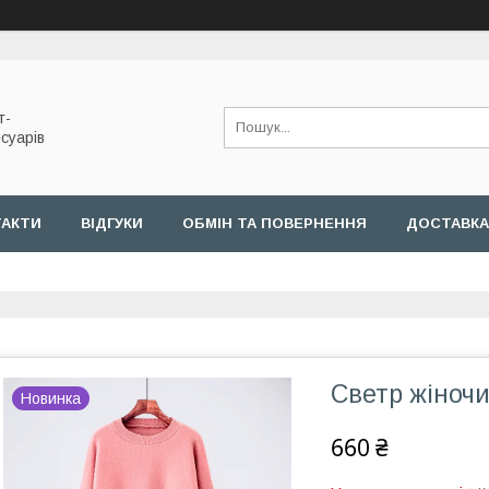
т-
суарів
ТАКТИ
ВІДГУКИ
ОБМІН ТА ПОВЕРНЕННЯ
ДОСТАВКА
Светр жіноч
Новинка
660 ₴