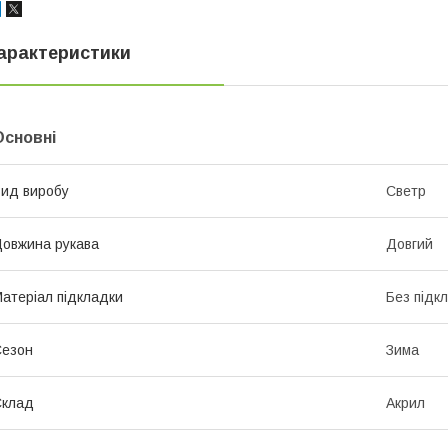
арактеристики
Основні
ид виробу
Светр
овжина рукава
Довгий
атеріал підкладки
Без підк
Сезон
Зима
Склад
Акрил