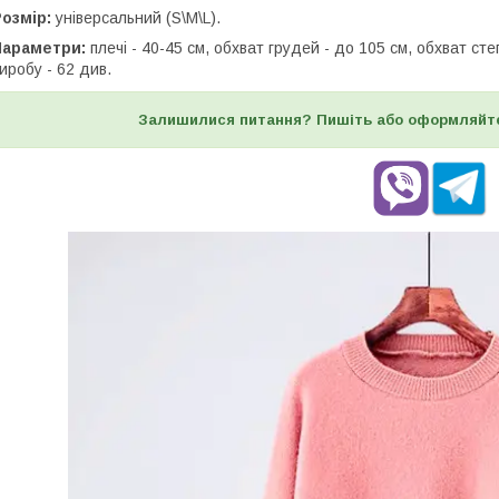
Розмір:
універсальний (S\M\L).
Параметри:
плечі - 40-45 см, обхват грудей - до 105 см, обхват сте
иробу - 62 див.
Залишилися питання? Пишіть або оформляйт