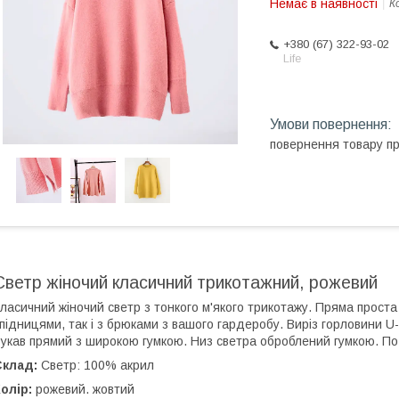
Немає в наявності
К
+380 (67) 322-93-02
Life
повернення товару п
Светр жіночий класичний трикотажний, рожевий
ласичний жіночий светр з тонкого м'якого трикотажу. Пряма прост
підницями, так і з брюками з вашого гардеробу. Виріз горловини 
укав прямий з широкою гумкою. Низ светра оброблений гумкою. По 
Склад:
Светр: 100% акрил
олір:
рожевий. жовтий