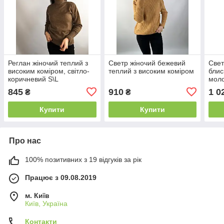
Реглан жіночий теплий з
Светр жіночий бежевий
Свет
високим коміром, світло-
теплий з високим коміром
блис
коричневий S\L
мол
845
910
1 0
₴
₴
Купити
Купити
Про нас
100% позитивних з 19 відгуків за рік
Працює з 09.08.2019
м. Київ
Київ, Україна
Контакти