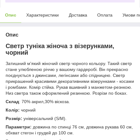
Опис
Характеристики
Доставка
Оплата
Умови п
Опис
Светр туніка жіноча з візерунками,
чорний
Затишний м'який жіночий светр чорного кольору. Такий светр
стане улюбленою річчю у вашому гардеробі. Він прекрасно
поєднується з джинсами, легінсами або спідницею. Светр
прикрашений красивими декоративними візерунками - косами
і ромбами. Комір стійка. Рукав вшивний з манжетом-резнкою.
Низ светра також оформлений резинкою. Розрізи по боках.
Склад
: 70% акрил,30% віскоза.
Колір:
чорний
Розмір:
універсальний (S/М).
Параметри:
довжина по спинці 76 см, довжина рукава 60 см,
обхват стегон і грудей до 100 см.