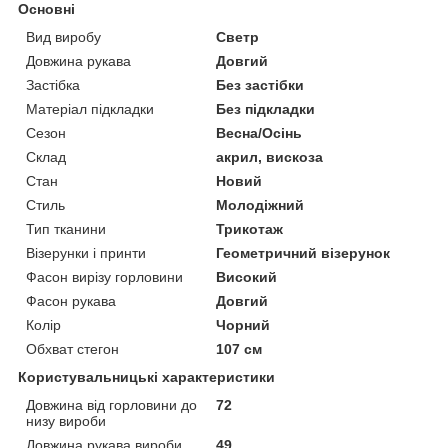
Основні
Вид виробу
Светр
Довжина рукава
Довгий
Застібка
Без застібки
Матеріал підкладки
Без підкладки
Сезон
Весна/Осінь
Склад
акрил, вискоза
Стан
Новий
Стиль
Молодіжний
Тип тканини
Трикотаж
Візерунки і принти
Геометричний візерунок
Фасон вирізу горловини
Високий
Фасон рукава
Довгий
Колір
Чорний
Обхват стегон
107 см
Користувальницькі характеристики
Довжина від горловини до
72
низу вироби
Довжина рукава вироби
49