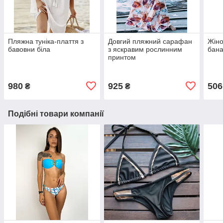
Пляжна туніка-плаття з
Довгий пляжний сарафан
Жіно
бавовни біла
з яскравим рослинним
бана
принтом
980
925
506
₴
₴
Подібні товари компанії