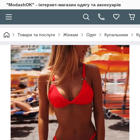
"ModashOK" - інтернет-магазин одягу та аксесуарів
Товари та послуги
Жінкам
Одяг
Купальники
К