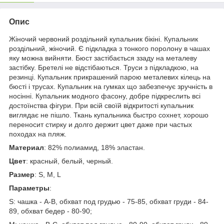
Опис
Жіночий червоний роздільний купальник бікіні. Купальник
роздільний, жіночий. Є підкладка з тонкого поролону в чашах
яку можна вийняти. Бюст застібається ззаду на металеву
застібку. Бретелі не відстібаються. Труси з підкладкою, на
резинці. Купальник прикрашений парою металевих кілець на
бюсті і трусах. Купальник на гумках що забезпечує зручність в
носінні. Купальник модного фасону, добре підкреслить всі
достоїнства фігури. При всій своїй відкритості купальник
виглядає не пішло. Ткань купальника быстро сохнет, хорошо
переносит стирку и долго держит цвет даже при частых
походах на пляж.
Материал
: 82% полиамид, 18% эластан.
Цвет
: красный, белый, черный.
Размер
: S, М, L
Параметры
:
S: чашка - А-В, обхват под грудью - 75-85, обхват груди - 84-
89, обхват бедер - 80-90;