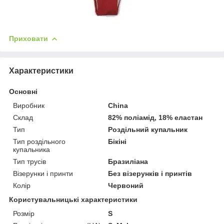
Приховати
Характеристики
Основні
Виробник
China
Склад
82% поліамід, 18% еластан
Тип
Роздільний купальник
Тип роздільного
Бікіні
купальника
Тип трусів
Бразиліана
Візерунки і принти
Без візерунків і принтів
Колір
Червоний
Користувальницькі характеристики
Розмір
S