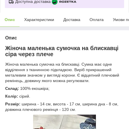
Доступна доставка
Опис
Характеристики
Доставка
Оплата
Умови п
Опис
Жіноча маленька сумочка на блискавці
сіра через плече
Жіноча маленька сумочка на блискавці. Сумка має одне
відділення з тканинною підкладкою. Виріб прикрашений
металевим значком у вигляді корони. Є відцепний плечовий
ремінець, довжину якого можна регулювати.
Склад:
100% екошкіра;
Колір:
сірий.
Розмір:
ширина - 14 см, висота - 17 см, ширина дна - 8 см,
довжина плечового ремінця - 120 см.