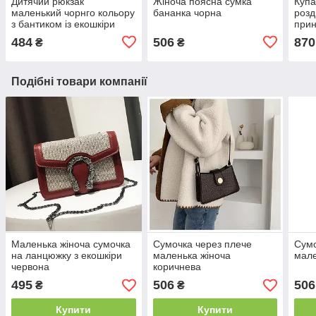
Дитячий рюкзак
Жіноча поясна сумка
Купа
маленький чорнго кольору
бананка чорна
розд
з бантиком із екошкіри
при
484
506
870
₴
₴
Подібні товари компанії
Маленька жіноча сумочка
Сумочка через плече
Сумо
на ланцюжку з екошкіри
маленька жіноча
мале
червона
коричнева
495
506
506
₴
₴
Купити
Купити