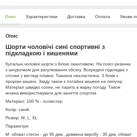
Опис
Характеристики
Доставка
Оплата
Умови п
Опис
Шорти чоловічі сині спортивні з
підкладкою і кишенями
Купальні чоловічі шорти з білою окантовкою. На поясі резинка
з шнурочком для регулювання обсягу. Всередині підкладка з
сіточки у вигляді плавок. Тканина нееластична. З боків є
прорізні кишені. Ззаду також є потайна кишеня на липучці.
Матеріал швидко сохне, не парить в жарку погоду. Також
можна використовувати для заняття спортом.
Матеріал: 100 % - поліестер.
Колір: синій.
Розмір: M, L, XL
Параметри:
M: обхват стегон - до 95 див., довжина виробу - 35 див, обхват