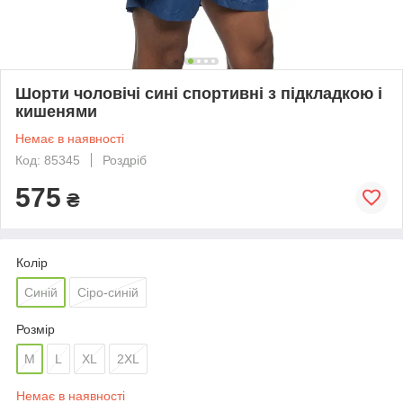
Шорти чоловічі сині спортивні з підкладкою і
кишенями
Немає в наявності
Код: 85345
Роздріб
575
₴
Колір
Синій
Сіро-синій
Розмір
M
L
XL
2XL
Немає в наявності