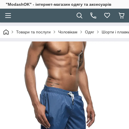
"ModashOK" - інтернет-магазин одягу та аксесуарів
Товари та послуги
Чоловікам
Одяг
Шорти і плавк