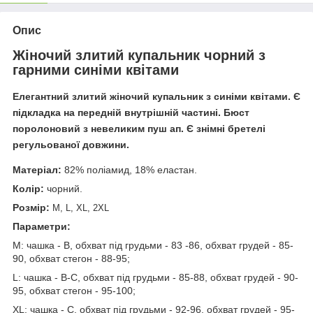
Опис
Жіночий злитий купальник чорний з
гарними синіми квітами
Елегантний злитий жіночий купальник з синіми квітами. Є
підкладка на передній внутрішній частині. Бюст
поролоновий з невеликим пуш ап. Є знімні бретелі
регульованої довжини.
Матеріал:
82% поліамид, 18% еластан.
Колір:
чорний.
Розмір:
M, L, XL, 2XL
Параметри:
М: чашка - B, обхват під грудьми - 83 -86, обхват грудей - 85-
90, обхват стегон - 88-95;
L: чашка - B-С, обхват під грудьми - 85-88, обхват грудей - 90-
95, обхват стегон - 95-100;
ХL: чашка - С, обхват під грудьми - 92-96, обхват грудей - 95-