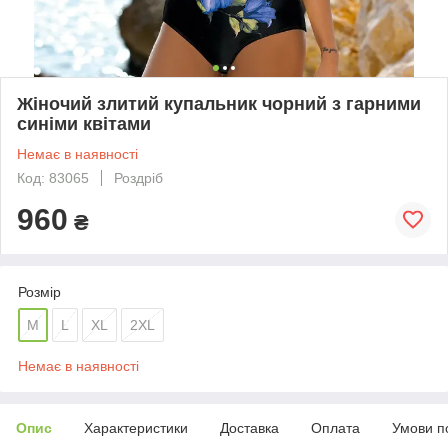
Жіночий злитий купальник чорний з гарними
синіми квітами
Немає в наявності
Код: 83065
Роздріб
960
₴
Розмір
M
L
XL
2XL
Немає в наявності
Опис
Характеристики
Доставка
Оплата
Умови п