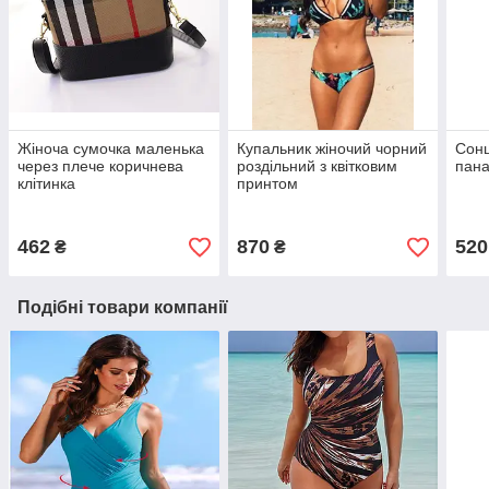
Жіноча сумочка маленька
Купальник жіночий чорний
Сонц
через плече коричнева
роздільний з квітковим
пан
клітинка
принтом
462
870
520
₴
₴
Подібні товари компанії