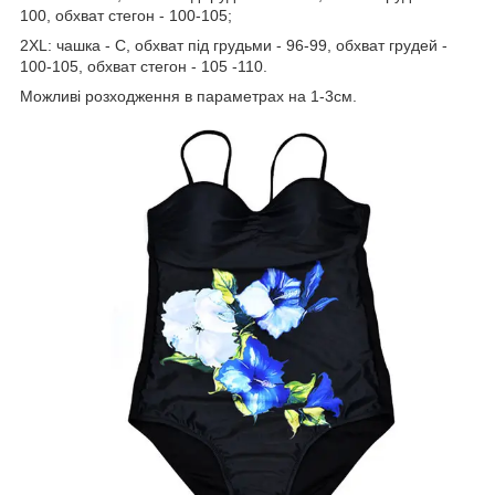
100, обхват стегон - 100-105;
2ХL: чашка - C, обхват під грудьми - 96-99, обхват грудей -
100-105, обхват стегон - 105 -110.
Можливі розходження в параметрах на 1-3см.