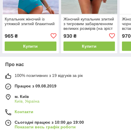
Купальник жіночий із
Жіночий купальник злитий
Жіно
утяжкой злитий блакитний
з тигровим забарвленням
чорн
великих розмірів (на зріст
вста
165см)
965
930
970
₴
₴
Купити
Купити
Про нас
100% позитивних з 19 відгуків за рік
Працює з 09.08.2019
м. Київ
Київ, Україна
Контакти
Сьогодні працює з 10:00 до 19:00
Показати весь графік роботи