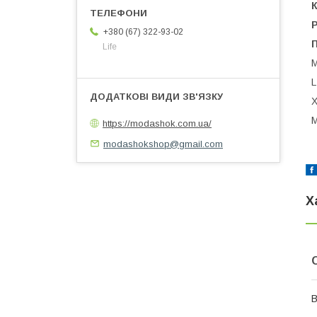
К
+380 (67) 322-93-02
Life
М
L
Х
М
https://modashok.com.ua/
modashokshop@gmail.com
Х
В