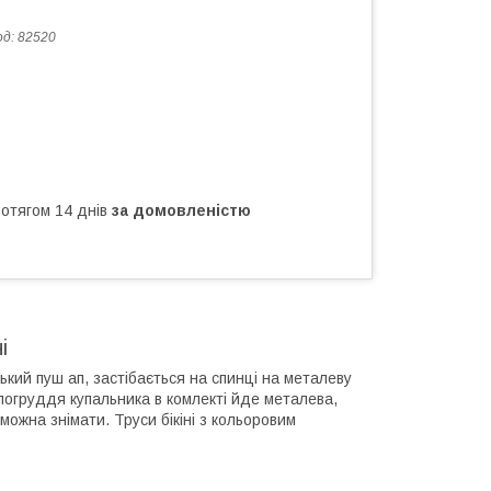
од:
82520
ротягом 14 днів
за домовленістю
і
кий пуш ап, застібається на спинці на металеву
погруддя купальника в комлекті йде металева,
можна знімати. Труси бікіні з кольоровим