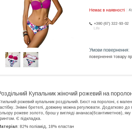
Немає в наявності
К
+380 (67) 322-93-02
Life
повернення товару п
Роздільний Купальник жіночий рожевий на поролон
тильний рожевий купальник роздільний. Бюст на поролоні, є малень
астібку. Знімні бретелі, довжину можна регулювати. Додатково до 
ольору рожеве золото, брош у вигляді ананаса(6сантиметнов), яку 
ринтом. Є підкладка.
Матеріал
: 82% поліамід, 18% еластан