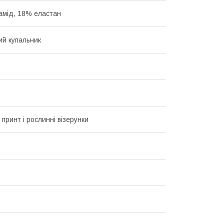
амід, 18% еластан
ий купальник
 принт і рослинні візерунки