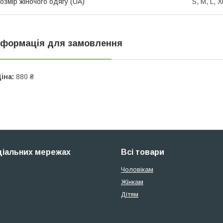
озмір жіночого одягу (UA)
S, M, L, X
нформація для замовлення
іна:
880 ₴
ціальних мережах
Всі товари
Чоловікам
Жінкам
Дітям