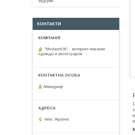
Відгуки
КОНТАКТИ
"ModashOK" - интернет-магазин
одежды и аксессуаров
Менеджер
С
з
к
Київ, Україна
п