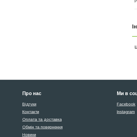
Р
І
Ц
Про нас
Ми в со
Відгуки
Facebook
Контакти
Instagram
Оплата та доставка
Обмін та повернення
Новини