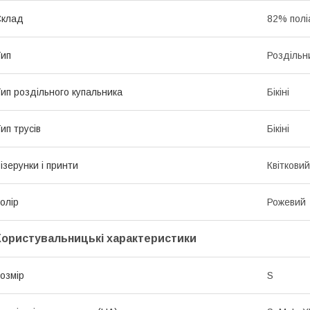
Склад
82% полі
ип
Роздільн
ип роздільного купальника
Бікіні
ип трусів
Бікіні
ізерунки і принти
Квітковий
олір
Рожевий
Користувальницькі характеристики
озмір
S