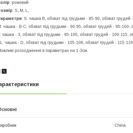
олір
: рожевий
Розмір
: S, М, L,
Параметри
: S: чашка В, обхват під грудьми - 85-90, обхват грудей -
: чашка - В-С, обхват під грудьми - 90-95, обхват грудей - 95-100, 
: чашка - З, обхват під грудьми - 95-105, обхват грудей - 100-115, о
L: чашка - D, обхват під грудьми - 105-108, обхват грудей - 115-120
ожливі розходження в параметрах на 1-3см.
арактеристики
Основні
иробник
China