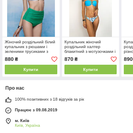
Жіночий роздільний білий
Купальник жіночий
Купа
купальник з рюшами і
роздільний халтер
розд
зеленими трусиками з
блакитний з мотузочками і
різн
високою талією
плавками в абстрактний
880
870
890
₴
₴
малюнок
Купити
Купити
Про нас
100% позитивних з 18 відгуків за рік
Працює з 09.08.2019
м. Київ
Київ, Україна