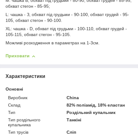
М: чашка В, обхват під грудьми - 80-90, обхват грудей - 85-95,
обхват стегон - 85-95;
L: чашка - З, обхват під грудьми - 90-100, обхват грудей - 95-
105, обхват стегон - 90-100.
XL: чашка - D, обхват під грудьми - 100-110, обхват грудей -
105-115, обхват стегон - 95-105.
Можливі розходження в параметрах на 1-3см.
Приховати
Характеристики
Основні
Виробник
China
Склад
82% поліамід, 18% еластан
Тип
Роздільний купальник
Тип роздільного
Танкіні
купальника
Тип трусів
Сліп