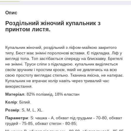
Опис
Роздільний жіночий купальник з
принтом листя.
Купальник жіночий, роздільний з ліфом-майкою закритого
типу. Бюст має знімні поролонові вставки. Є підкладка. Ліф у
вигляді топа. Топ застібається спереду на блискавку. Бретелі
не знімні. Труси сліпи з підкладкою. купальник виділяється
своїм зручним і простим кроєм, який не дивлячись на всю
свою простоту виглядає стильно. Тканина якісна, не натирає.
Купальник не втрачає колір навіть через тривалий час
використання.
Матеріал
: 82% поліамід, 18% еластан
Колір
: Білий.
Розмір
: S, M, L, XL.
Параметри
: S: чашка - А, обхват під грудьми - 70-80, обхват
грудей - 75-85, обхват стегон - 80-85;