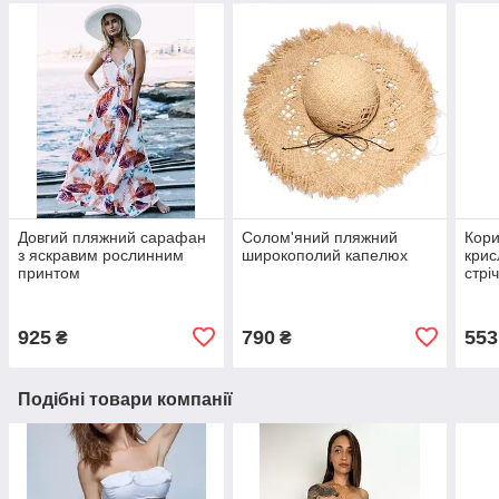
Довгий пляжний сарафан
Солом'яний пляжний
Кори
з яскравим рослинним
широкополий капелюх
крис
принтом
стрі
925
790
553
₴
₴
Подібні товари компанії