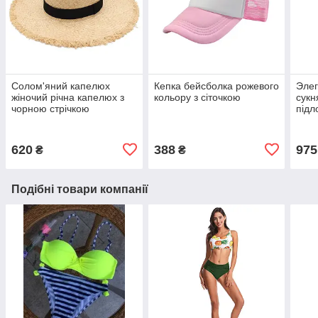
Солом'яний капелюх
Кепка бейсболка рожевого
Эле
жіночий річна капелюх з
кольору з сіточкою
сукн
чорною стрічкою
підл
620
388
975
₴
₴
Подібні товари компанії