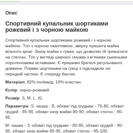
Опис
Спортивний купальник шортиками
рожевий і з чорною майкою
Спортивний купальник шортиками рожевий і з чорною
майкою. Топ з чорною окантовкою, зверху пришита майка
вільного крою. Знизу майки є гумка, що дозволяє їй триматися
на стегнах. Топ у вигляді широкої смужки з м'якими сьемными
поролоновими вставками. Є пришивні бретелі регульованої
довжини. Плавки шортиками на гумці з підкладкою на
передній частині. Є спереду бантик.
Матеріал
: 82% поліамід, 18% еластан.
Колір
: чорно-рожевий.
Розмір
: S, M, L, XL
Параметри
: S: чашка - B, обхват під грудьми - 75-80, обхват
грудей - 85-90, обхват низу майки 80-90, обхват стегон - 90-
95;
M: чашка - З, обхват під грудьми - 80-85, обхват грудей - 90-
95, обхват низу майки 85-95, обхват стегон - 95-100;