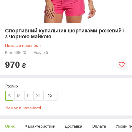
Спортивний купальник шортиками рожевий і
з чорною майкою
Немає в наявності
Код: 69620
Роздріб
970
₴
Розмір
S
M
L
XL
2XL
Немає в наявності
Опис
Характеристики
Доставка
Оплата
Умови п