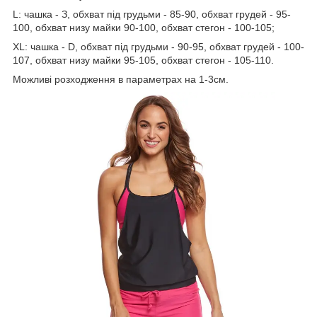
L: чашка - З, обхват під грудьми - 85-90, обхват грудей - 95-
100, обхват низу майки 90-100, обхват стегон - 100-105;
XL: чашка - D, обхват під грудьми - 90-95, обхват грудей - 100-
107, обхват низу майки 95-105, обхват стегон - 105-110.
Можливі розходження в параметрах на 1-3см.