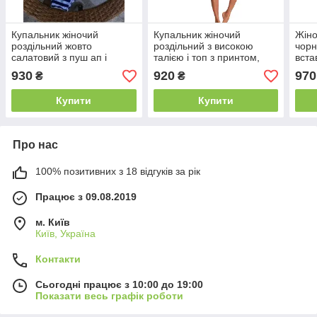
Купальник жіночий
Купальник жіночий
Жіно
роздільний жовто
роздільний з високою
чорн
салатовий з пуш ап і
талією і топ з принтом,
вста
трусами в смужку
зелений
930
920
970
₴
₴
Купити
Купити
Про нас
100% позитивних з 18 відгуків за рік
Працює з 09.08.2019
м. Київ
Київ, Україна
Контакти
Сьогодні працює з 10:00 до 19:00
Показати весь графік роботи