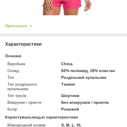
Приховати
Характеристики
Основні
Виробник
China
Склад
82% поліамід, 18% еластан
Тип
Роздільний купальник
Тип роздільного
Танкіні
купальника
Тип трусів
Шортики
Візерунки і принти
Без візерунків і принтів
Колір
Рожевий
Користувальницькі характеристики
Міжнародний розмір
S, M, L, ХL