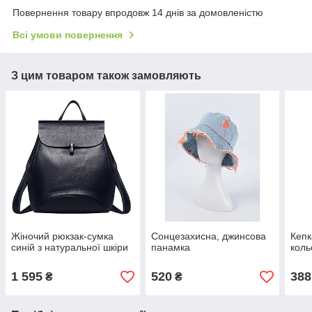
Повернення товару впродовж 14 днів за домовленістю
Всі умови повернення
З цим товаром також замовляють
Жіночий рюкзак-сумка
Сонцезахисна, джинсова
Кепк
синій з натуральної шкіри
панамка
коль
1 595
520
388
₴
₴