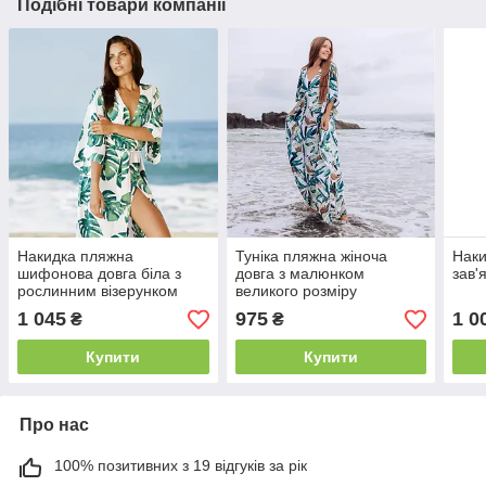
Подібні товари компанії
Накидка пляжна
Туніка пляжна жіноча
Наки
шифонова довга біла з
довга з малюнком
зав'
рослинним візерунком
великого розміру
1 045
975
1 0
₴
₴
Купити
Купити
Про нас
100% позитивних з 19 відгуків за рік