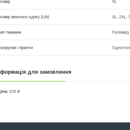
озмір
XL
озмір жіночого одягу (UA)
ХL, 2ХL, 
ип тканини
Поліамід
ізерунки і принти
Однотон
нформація для замовлення
іна:
930 ₴