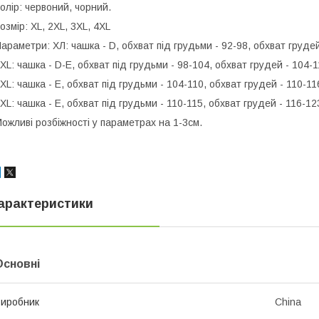
олір: червоний, чорний.
озмір: ХL, 2XL, 3XL, 4XL
араметри: ХЛ: чашка - D, обхват під грудьми - 92-98, обхват грудей
ХL: чашка - D-E, обхват під грудьми - 98-104, обхват грудей - 104-1
ХL: чашка - Е, обхват під грудьми - 104-110, обхват грудей - 110-11
ХL: чашка - Е, обхват під грудьми - 110-115, обхват грудей - 116-12
ожливі розбіжності у параметрах на 1-3см.
арактеристики
Основні
иробник
China