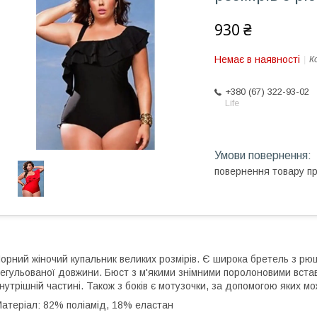
930 ₴
Немає в наявності
К
+380 (67) 322-93-02
Life
повернення товару п
орний жіночий купальник великих розмірів. Є широка бретель з рю
егульованої довжини. Бюст з м'якими знімними поролоновими встав
нутрішній частині. Також з боків є мотузочки, за допомогою яких м
атеріал: 82% поліамід, 18% еластан