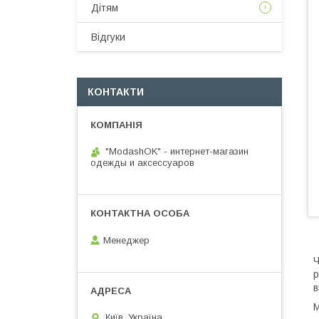
Дітям
Відгуки
КОНТАКТИ
"ModashOK" - интернет-магазин
одежды и аксессуаров
Менеджер
Ч
р
в
М
Київ, Україна