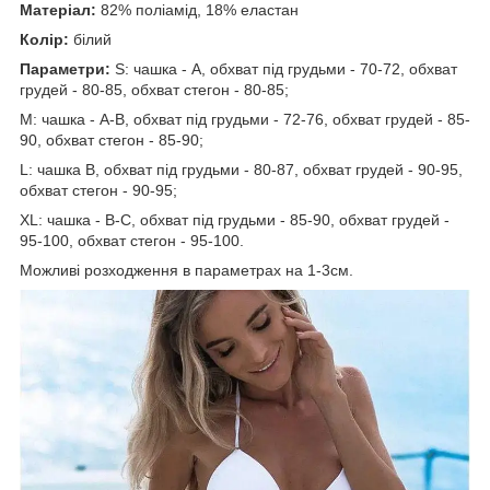
Матеріал:
82% поліамід, 18% еластан
Колір:
білий
Параметри:
S: чашка - А, обхват під грудьми - 70-72, обхват
грудей - 80-85, обхват стегон - 80-85;
М: чашка - А-В, обхват під грудьми - 72-76, обхват грудей - 85-
90, обхват стегон - 85-90;
L: чашка В, обхват під грудьми - 80-87, обхват грудей - 90-95,
обхват стегон - 90-95;
ХL: чашка - В-С, обхват під грудьми - 85-90, обхват грудей -
95-100, обхват стегон - 95-100.
Можливі розходження в параметрах на 1-3см.