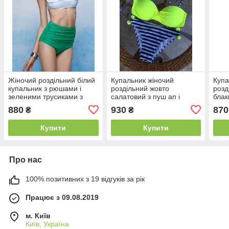
Жіночий роздільний білий
Купальник жіночий
Купа
купальник з рюшами і
роздільний жовто
розд
зеленими трусиками з
салатовий з пуш ап і
блак
високою талією
трусами в смужку
плав
880
930
870
₴
₴
мал
Купити
Купити
Про нас
100% позитивних з 19 відгуків за рік
Працює з 09.08.2019
м. Київ
Київ, Україна