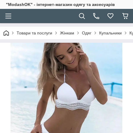
"ModashOK" - інтернет-магазин одягу та аксесуарів
Товари та послуги
Жінкам
Одяг
Купальники
К