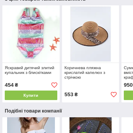
Яскравий дитячий злитий
Коричнева пляжна
Сумк
купальник з блискітками
крислатий капелюх з
вміс
стрічкою
краф
454
950
₴
553
₴
Купити
Подібні товари компанії