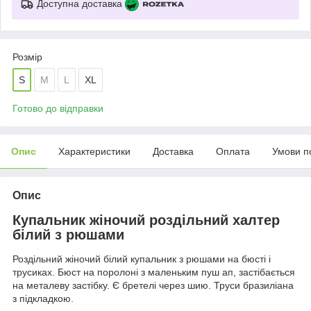
Доступна доставка
Розмір
S
M
L
XL
Готово до відправки
Опис
Характеристики
Доставка
Оплата
Умови п
Опис
Купальник жіночий роздільний халтер
білий з рюшами
Роздільний жіночий білий купальник з рюшами на бюсті і
трусиках. Бюст на поролоні з маленьким пуш ап, застібається
на металеву застібку. Є бретелі через шию. Труси бразиліана
з підкладкою.