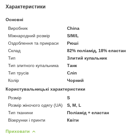
Характеристики
Основні
Виробник
China
Міжнародний розмір
S/M/L
Оздоблення та прикраси
Рюші
Склад
82% поліамід, 18% еластан
Тип
Злитий купальник
Тип злитного купальника
Танк
Тип трусів
Сліп
Колір
Чорний
Користувальницькі характеристики
Розмір
S
Розмір жіночого одягу (UA)
S, M, L
Тип тканини
Поліамід + еластан
Візерунки і принти
Квіти
Приховати