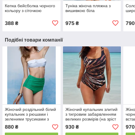
Кепка бейсболка чорного
Туніка жіноча пляжна з
Сол
кольору з сіточкою
вишивкою біла
шир
388
975
790
₴
₴
Подібні товари компанії
Жіночий роздільний білий
Жіночий купальник злитий
Жіно
купальник з рюшами і
з тигровим забарвленням
чорн
зеленими трусиками з
великих розмірів (на зріст
вста
високою талією
165см)
880
930
970
₴
₴