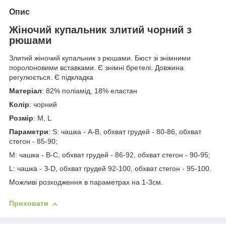
Опис
Жіночий купальник злитий чорний з
рюшами
Злитий жіночий купальник з рюшами. Бюст зі знімними
поролоновими вставками. Є знімні бретелі. Довжина
регулюється. Є підкладка
Матеріал
: 82% поліамід, 18% еластан
Колір
: чорний
Розмір
: М, L
Параметри
: S: чашка - А-В, обхват грудей - 80-86, обхват
стегон - 85-90;
М: чашка - В-С, обхват грудей - 86-92, обхват стегон - 90-95;
L: чашка - З-D, обхват грудей 92-100, обхват стегон - 95-100.
Можливі розходження в параметрах на 1-3см.
Приховати