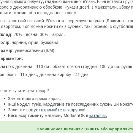
укня прямого силуету, гладкою панчішної в'язки. Бічні вставки і рука
орло з декоративною обробкою. Рукави довгі, з манжетами. Збоку 
осити окремо, або в поєднанні з топом.
оп - короткий і вільний. В'язання - перекручена гумка. Довжина - тр
ідворотом. Топ можна носити як з сукнею. так і окремо, з футболка
Склад:
70% - вовна, 30% - акрил.
олір:
чорний, сірий, бузковий,
озмір:
універсальний (S/M).
Параметри:
лаття:
довжина - 110 см , обхват стегон і грудей -100 до см, рукав
оп: бюст - 115 див., довжина виробу - 41 див.
очете купити цей товар?
Замовте його прямо зараз.
Інші моделі тунік, кардиганів та повсякденних суконь Ви може
Залиште
відгук
і
отримайте подарунок
!
Весь асортименту магазину ModashOK в
каталозі.
Залишилися питання? Пишіть або оформляйт