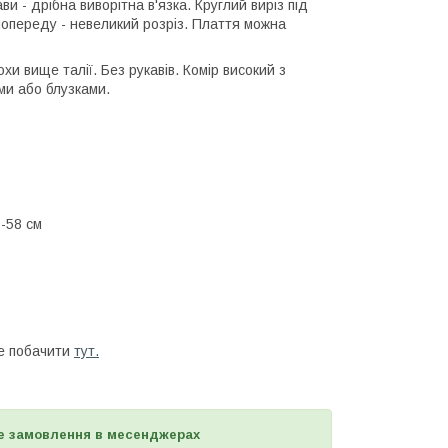
ви - дрібна виворітна в'язка. Круглий виріз під
попереду - невеликий розріз. Плаття можна
охи вище талії. Без рукавів. Комір високий з
ми або блузками.
 -58 см
те побачити
тут.
е замовлення в месенджерах