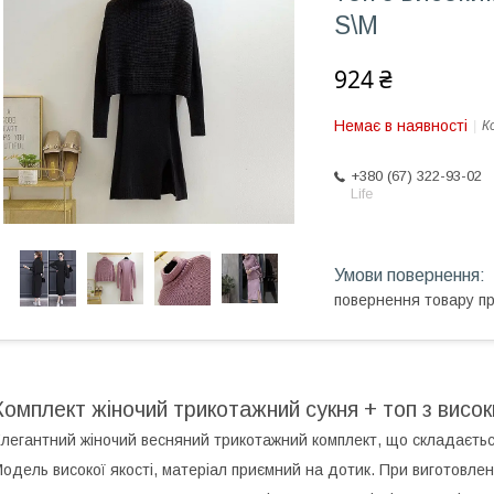
S\M
924 ₴
Немає в наявності
К
+380 (67) 322-93-02
Life
повернення товару п
Комплект жіночий трикотажний сукня + топ з висок
легантний жіночий весняний трикотажний комплект, що складається 
одель високої якості, матеріал приємний на дотик. При виготовленн