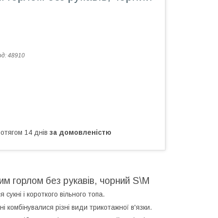
од:
48910
ротягом 14 днів
за домовленістю
им горлом без рукавів, чорний S\M
сукні і короткого вільного топа.
і комбінувалися різні види трикотажної в'язки.