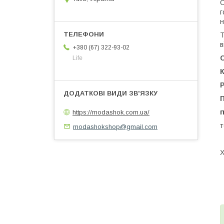
С
г
н
Т
в
+380 (67) 322-93-02
Life
К
Р
п
https://modashok.com.ua/
т
modashokshop@gmail.com
Х